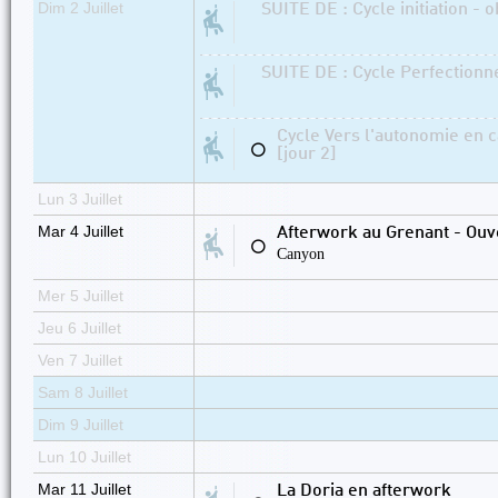
Dim 2 Juillet
SUITE DE : Cycle initiation - 
SUITE DE : Cycle Perfectionn
Cycle Vers l'autonomie en 
⚪
[jour 2]
Lun 3 Juillet
Mar 4 Juillet
Afterwork au Grenant - Ouve
⚪
Canyon
Mer 5 Juillet
Jeu 6 Juillet
Ven 7 Juillet
Sam 8 Juillet
Dim 9 Juillet
Lun 10 Juillet
Mar 11 Juillet
La Doria en afterwork