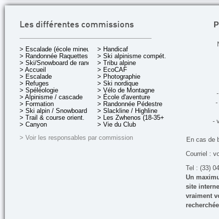
P
Les différentes commissions
> Escalade (école mineurs)
> Handicaf
> Randonnée Raquettes
> Ski alpinisme compét.
> Ski/Snowboard de rando.
> Tribu alpine
> Accueil
> EcoCAF
> Escalade
> Photographie
> Refuges
> Ski nordique
> Spéléologie
> Vélo de Montagne
-
> Alpinisme / cascade
> École d'aventure
-
> Formation
> Randonnée Pédestre
> Ski alpin / Snowboard
> Slackline / Highline
> Trail & course orient.
> Les Zwhenos (18-35+ ans)
- 
> Canyon
> Vie du Club
> Voir les responsables par commission
En cas de 
Courriel : v
Tel : (33) 0
Un maximum
site inter
vraiment vo
recherchée