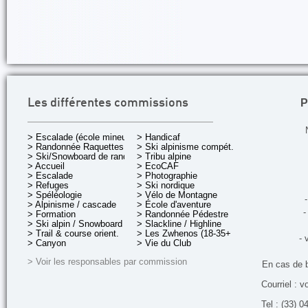
P
Les différentes commissions
> Escalade (école mineurs)
> Handicaf
> Randonnée Raquettes
> Ski alpinisme compét.
> Ski/Snowboard de rando.
> Tribu alpine
> Accueil
> EcoCAF
> Escalade
> Photographie
> Refuges
> Ski nordique
> Spéléologie
> Vélo de Montagne
-
> Alpinisme / cascade
> École d'aventure
-
> Formation
> Randonnée Pédestre
> Ski alpin / Snowboard
> Slackline / Highline
> Trail & course orient.
> Les Zwhenos (18-35+ ans)
- 
> Canyon
> Vie du Club
> Voir les responsables par commission
En cas de 
Courriel : v
Tel : (33) 0