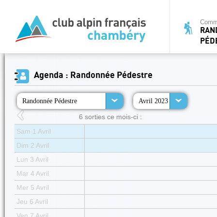
Commi
RAN
PÉD
Agenda : Randonnée Pédestre
Randonnée Pédestre
Avril 2023
6 sorties ce mois-ci :
Sam 1 Avril
Dim 2 Avril
Lun 3 Avril
Mar 4 Avril
Mer 5 Avril
Jeu 6 Avril
Ven 7 Avril