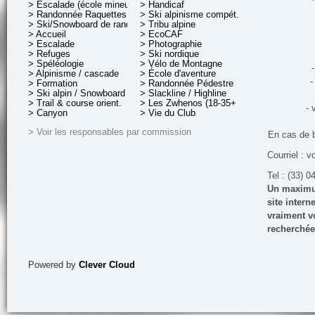
> Escalade (école mineurs)
> Handicaf
> Randonnée Raquettes
> Ski alpinisme compét.
> Ski/Snowboard de rando.
> Tribu alpine
> Accueil
> EcoCAF
> Escalade
> Photographie
> Refuges
> Ski nordique
> Spéléologie
> Vélo de Montagne
-
> Alpinisme / cascade
> École d'aventure
-
> Formation
> Randonnée Pédestre
> Ski alpin / Snowboard
> Slackline / Highline
> Trail & course orient.
> Les Zwhenos (18-35+ ans)
- 
> Canyon
> Vie du Club
> Voir les responsables par commission
En cas de 
Courriel : v
Tel : (33) 0
Un maximum
site inter
vraiment vo
recherchée
Powered by
Clever Cloud