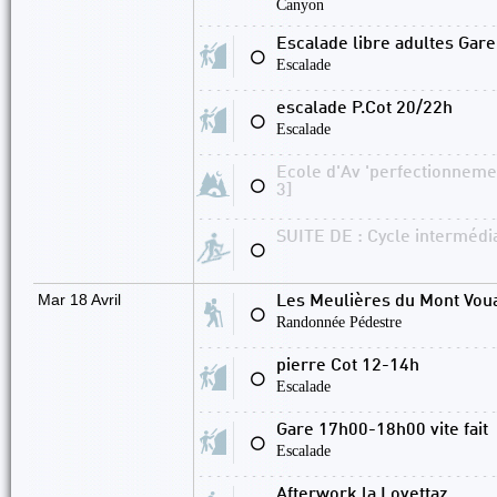
Canyon
Escalade libre adultes Gare 
⚪
Escalade
escalade P.Cot 20/22h
⚪
Escalade
Ecole d'Av 'perfectionnement
⚪
3]
SUITE DE : Cycle intermédia
⚪
Mar 18 Avril
Les Meulières du Mont Vou
⚪
Randonnée Pédestre
pierre Cot 12-14h
⚪
Escalade
Gare 17h00-18h00 vite fait
⚪
Escalade
Afterwork la Lovettaz