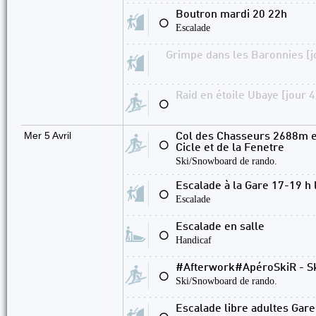
Boutron mardi 20 22h
⚪
Escalade
Grimpe dans les Baronnies [j
Raid en étoile Ubaye [jour 4
⚪
Mer 5 Avril
Col des Chasseurs 2688m en
⚪
Cicle et de la Fenetre
Ski/Snowboard de rando.
Escalade à la Gare 17-19 h 
⚪
Escalade
Escalade en salle
⚪
Handicaf
#Afterwork#ApéroSkiR - Sk
⚪
Ski/Snowboard de rando.
Escalade libre adultes Gar