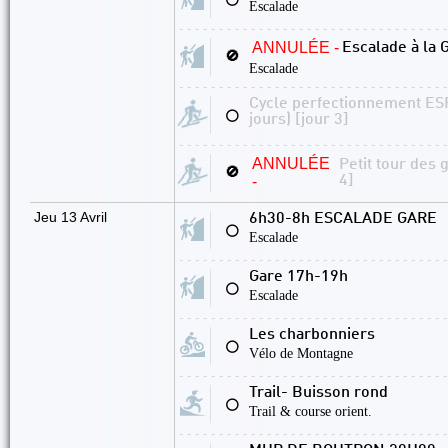
⚪
Escalade
ANNULÉE -
Escalade à la 
🚫
Escalade
Cycle perfectionnement ESPO
⚪
jours) [jour 3]
ANNULÉE
Petit tour des 
🚫
-
4]
Jeu 13 Avril
6h30-8h ESCALADE GARE
⚪
Escalade
Gare 17h-19h
⚪
Escalade
Les charbonniers
⚪
Vélo de Montagne
Trail- Buisson rond
⚪
Trail & course orient.