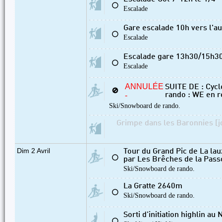
⚪
Escalade
Gare escalade 10h vers l'a
⚪
Escalade
Escalade gare 13h30/15h3
⚪
Escalade
ANNULÉE
SUITE DE : Cycl
🚫
-
rando : WE en r
Ski/Snowboard de rando.
Grimpe dans les Baronnies [j
Dim 2 Avril
Tour du Grand Pic de La la
⚪
par Les Brêches de la Pass
Ski/Snowboard de rando.
La Gratte 2640m
⚪
Ski/Snowboard de rando.
Sorti d’initiation highlin au 
⚪