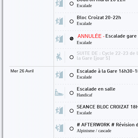
Boutron mardi 20 22h
⚪
Escalade
Bloc Croizat 20-22h
⚪
Escalade
ANNULÉE -
Escalade gare
🚫
Escalade
SUITE DE : Cycle 22-23 de 
⚪
la Gare [jour 5]
Mer 26 Avril
Escalade à la Gare 16h30-1
⚪
Escalade
Escalade en salle
⚪
Handicaf
SEANCE BLOC CROIZAT 18
⚪
Escalade
# AFTERWORK # Révision d
⚪
Alpinisme / cascade