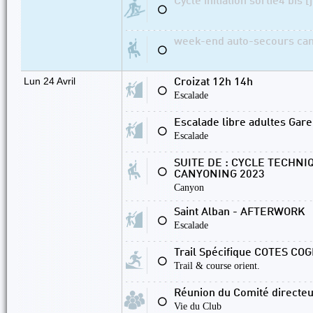
Cycle initiation sortie4 bis [
⚪
week-end auto-secours can
⚪
Lun 24 Avril
Croizat 12h 14h
⚪
Escalade
Escalade libre adultes Gare
⚪
Escalade
SUITE DE : CYCLE TECHNI
⚪
CANYONING 2023
Canyon
Saint Alban - AFTERWORK
⚪
Escalade
Trail Spécifique COTES COG
⚪
Trail & course orient.
Réunion du Comité directe
⚪
Vie du Club