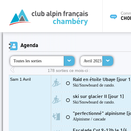
Commi
CHOI
Agenda
Toutes les sorties
Avril 2023
178 sorties ce mois-ci :
Sam 1 Avril
Raid en étoile Ubaye [jour 1
⚪
Ski/Snowboard de rando.
ski sur glacier II [jour 1]
⚪
Ski/Snowboard de rando.
"perfectionné" alpinisme [j
⚪
Alpinisme / cascade
Escalade Cot 9-12h le 1/4