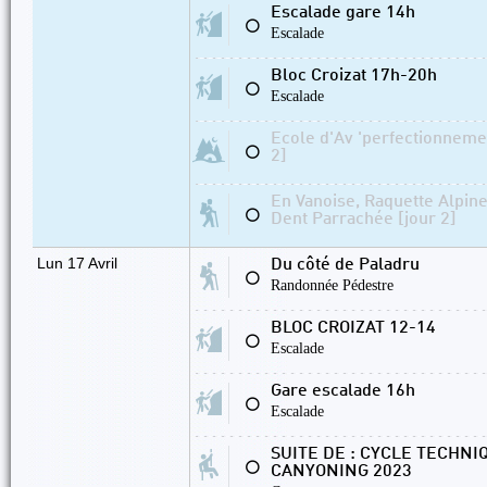
Escalade gare 14h
⚪
Escalade
Bloc Croizat 17h-20h
⚪
Escalade
Ecole d'Av 'perfectionnement
⚪
2]
En Vanoise, Raquette Alpine 
⚪
Dent Parrachée [jour 2]
Lun 17 Avril
Du côté de Paladru
⚪
Randonnée Pédestre
BLOC CROIZAT 12-14
⚪
Escalade
Gare escalade 16h
⚪
Escalade
SUITE DE : CYCLE TECHNI
⚪
CANYONING 2023