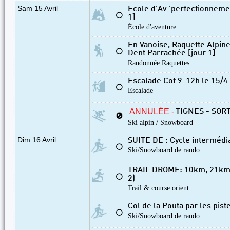
Sam 15 Avril
Ecole d'Av 'perfectionnement
⚪
1]
École d'aventure
En Vanoise, Raquette Alpine 
⚪
Dent Parrachée [jour 1]
Randonnée Raquettes
Escalade Cot 9-12h le 15/4
⚪
Escalade
ANNULÉE -
TIGNES - SOR
🚫
Ski alpin / Snowboard
Dim 16 Avril
SUITE DE : Cycle intermédia
⚪
Ski/Snowboard de rando.
TRAIL DROME: 10km, 21km o
⚪
2)
Trail & course orient.
Col de la Pouta par les pis
⚪
Ski/Snowboard de rando.