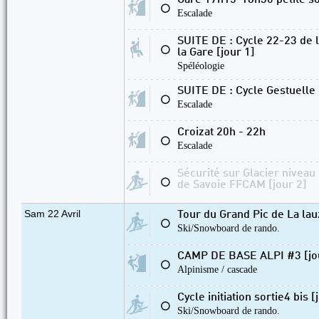
Gare 17h15-18h30 petite so
⚪
Escalade
SUITE DE : Cycle 22-23 de 
⚪
la Gare [jour 1]
Spéléologie
SUITE DE : Cycle Gestuelle
⚪
Escalade
Croizat 20h - 22h
⚪
Escalade
Sécurité sur Glacier niveau
⚪
de Savoie FFCAM [jour 2]
Sam 22 Avril
Tour du Grand Pic de La la
⚪
Ski/Snowboard de rando.
CAMP DE BASE ALPI #3 [jo
⚪
Alpinisme / cascade
Cycle initiation sortie4 bis [
⚪
Ski/Snowboard de rando.