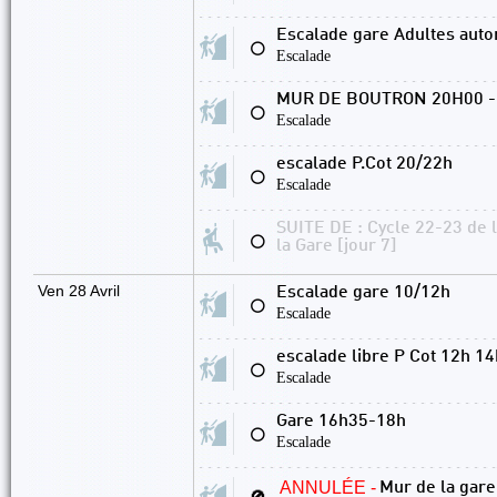
Escalade gare Adultes aut
⚪
Escalade
MUR DE BOUTRON 20H00 -
⚪
Escalade
escalade P.Cot 20/22h
⚪
Escalade
SUITE DE : Cycle 22-23 de 
⚪
la Gare [jour 7]
Ven 28 Avril
Escalade gare 10/12h
⚪
Escalade
escalade libre P Cot 12h 14
⚪
Escalade
Gare 16h35-18h
⚪
Escalade
ANNULÉE -
Mur de la gar