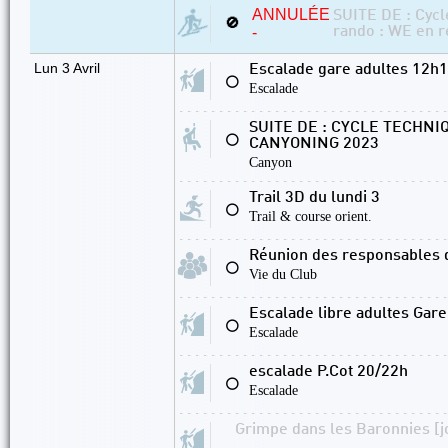
ANNULÉE
SUITE DE : Cycl
🚫
-
rando : WE en r
Lun 3 Avril
Escalade gare adultes 12h
⚪
Escalade
SUITE DE : CYCLE TECHNI
⚪
CANYONING 2023
Canyon
Trail 3D du lundi 3
⚪
Trail & course orient.
Réunion des responsables
⚪
Vie du Club
Escalade libre adultes Gare 
⚪
Escalade
escalade P.Cot 20/22h
⚪
Escalade
Grimpe dans les Baronnies [j