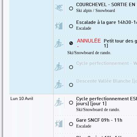
COURCHEVEL - SORTIE EN
⚪
Ski alpin / Snowboard
Escalade à la gare 14h30-
⚪
Escalade
ANNULÉE
Petit tour des 
🚫
-
1]
Ski/Snowboard de rando.
Cycle perfectionnement - W
⚪
Descente Vallée Blanche [j
⚪
Lun 10 Avril
Cycle perfectionnement ESPO
⚪
jours) [jour 1]
Ski/Snowboard de rando.
Gare SNCF 09h - 11h
⚪
Escalade