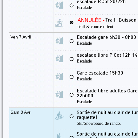
escalade P.Cot 20/22h
⚪
Escalade
ANNULÉE -
Trail- Buisson
🚫
Trail & course orient.
Ven 7 Avril
Escalade gare 6h30 - 8h00
⚪
Escalade
escalade libre P Cot 12h 14
⚪
Escalade
Gare escalade 15h30
⚪
Escalade
Escalade libre adultes Gare
⚪
22h000
Escalade
Sam 8 Avril
Sortie de nuit au clair de lu
⚪
raquette)
Ski/Snowboard de rando.
Sortie de nuit au clair de lu