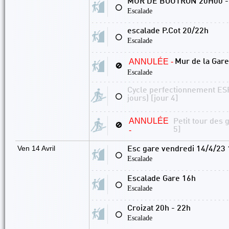
MUR DE BOUTRON 20H00 -
⚪
Escalade
escalade P.Cot 20/22h
⚪
Escalade
ANNULÉE -
Mur de la Gar
🚫
Escalade
Cycle perfectionnement ESPO
⚪
jours) [jour 4]
ANNULÉE
Petit tour des 
🚫
-
5]
Ven 14 Avril
Esc gare vendredi 14/4/23 
⚪
Escalade
Escalade Gare 16h
⚪
Escalade
Croizat 20h - 22h
⚪
Escalade