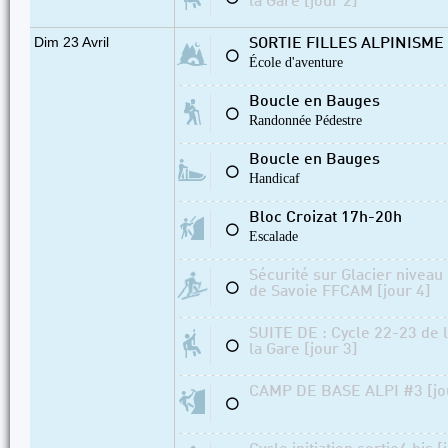
la Gare [jour 2]
Dim 23 Avril
SORTIE FILLES ALPINISME
⚪
École d'aventure
Boucle en Bauges
⚪
Randonnée Pédestre
Boucle en Bauges
⚪
Handicaf
Bloc Croizat 17h-20h
⚪
Escalade
Sécurité sur Glacier niveau
⚪
de Savoie FFCAM [jour 4]
SUITE DE : Cycle 22-23 de 
⚪
la Gare [jour 3]
CAMP DE BASE ALPI #3 [jo
⚪