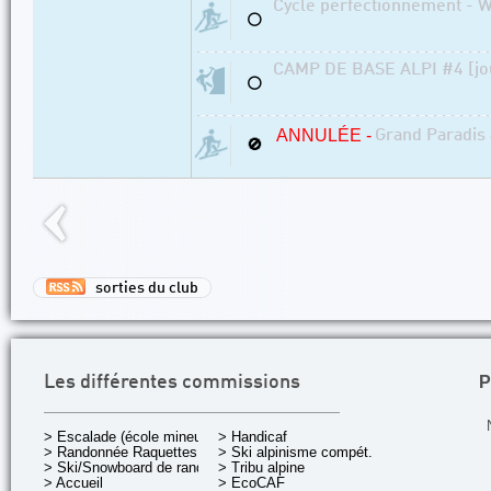
Cycle perfectionnement - W
⚪
CAMP DE BASE ALPI #4 [jo
⚪
ANNULÉE -
Grand Paradis
🚫
sorties du club
P
Les différentes commissions
> Escalade (école mineurs)
> Handicaf
> Randonnée Raquettes
> Ski alpinisme compét.
> Ski/Snowboard de rando.
> Tribu alpine
> Accueil
> EcoCAF