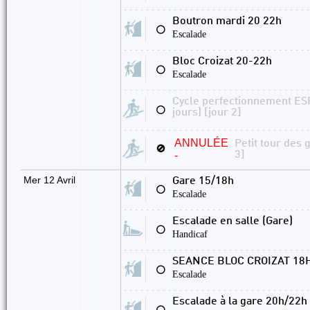
Boutron mardi 20 22h
⚪
Escalade
Bloc Croizat 20-22h
⚪
Escalade
Cycle perfectionnement ESPO
⚪
jours) [jour 2]
ANNULÉE
Petit tour des 
🚫
-
3]
Mer 12 Avril
Gare 15/18h
⚪
Escalade
Escalade en salle (Gare)
⚪
Handicaf
SEANCE BLOC CROIZAT 18
⚪
Escalade
Escalade à la gare 20h/22h