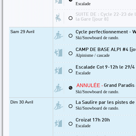
🚫
Escalade
SUITE DE : Cycle 22-23 de 
⚪
la Gare [jour 8]
Sam 29 Avril
Cycle perfectionnement - W
⚪
Ski/Snowboard de rando.
CAMP DE BASE ALPI #4 [jo
⚪
Alpinisme / cascade
Escalade Cot 9-12h le 29/4
⚪
Escalade
ANNULÉE -
Grand Paradis
🚫
Ski/Snowboard de rando.
Dim 30 Avril
La Saulire par les pistes d
⚪
Ski/Snowboard de rando.
Croizat 17h 20h
⚪
Escalade