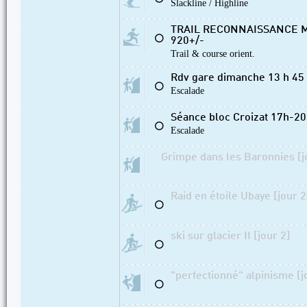
Slackline / Highline
TRAIL RECONNAISSANCE 
⚪
920+/-
Trail & course orient.
Rdv gare dimanche 13 h 45 
⚪
Escalade
Séance bloc Croizat 17h-2
⚪
Escalade
Grimpe dans les Baronnies [j
Raid en étoile Ubaye [jour 2
⚪
ski sur glacier II [jour 2]
⚪
"perfectionné" alpinisme [j
⚪