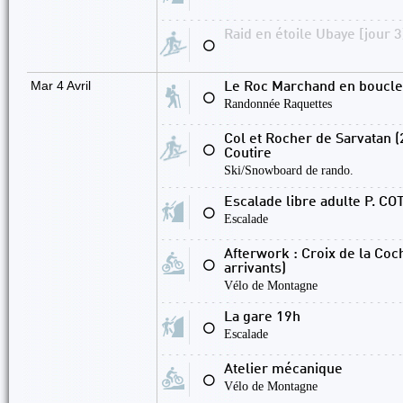
Raid en étoile Ubaye [jour 3
⚪
Mar 4 Avril
Le Roc Marchand en boucle
⚪
Randonnée Raquettes
Col et Rocher de Sarvatan 
⚪
Coutire
Ski/Snowboard de rando.
Escalade libre adulte P. C
⚪
Escalade
Afterwork : Croix de la Coc
⚪
arrivants)
Vélo de Montagne
La gare 19h
⚪
Escalade
Atelier mécanique
⚪
Vélo de Montagne