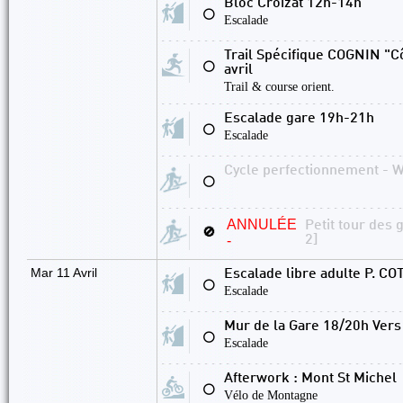
Bloc Croizat 12h-14h
⚪
Escalade
Trail Spécifique COGNIN "
⚪
avril
Trail & course orient.
Escalade gare 19h-21h
⚪
Escalade
Cycle perfectionnement - W
⚪
ANNULÉE
Petit tour des 
🚫
-
2]
Mar 11 Avril
Escalade libre adulte P. C
⚪
Escalade
Mur de la Gare 18/20h Vers
⚪
Escalade
Afterwork : Mont St Michel
⚪
Vélo de Montagne