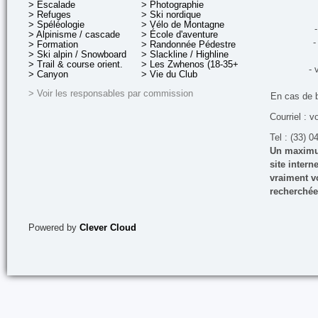
> Escalade
> Photographie
> Refuges
> Ski nordique
> Spéléologie
> Vélo de Montagne
-
> Alpinisme / cascade
> École d'aventure
-
> Formation
> Randonnée Pédestre
> Ski alpin / Snowboard
> Slackline / Highline
> Trail & course orient.
> Les Zwhenos (18-35+ ans)
- 
> Canyon
> Vie du Club
> Voir les responsables par commission
En cas de 
Courriel : v
Tel : (33) 0
Un maximum
site inter
vraiment vo
recherchée
Powered by
Clever Cloud