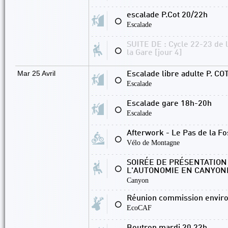
escalade P.Cot 20/22h
⚪
Escalade
SUITE DE : Cycle 22-23 de 
⚪
la Gare [jour 4]
Mar 25 Avril
Escalade libre adulte P. C
⚪
Escalade
Escalade gare 18h-20h
⚪
Escalade
Afterwork - Le Pas de la F
⚪
Vélo de Montagne
SOIRÉE DE PRÉSENTATION
⚪
L'AUTONOMIE EN CANYON
Canyon
Réunion commission envir
⚪
EcoCAF