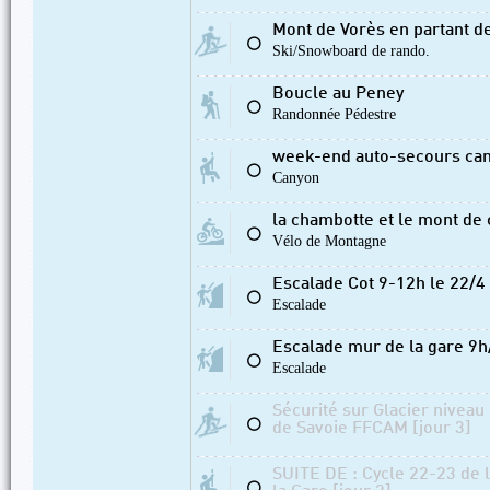
Mont de Vorès en partant de
⚪
Ski/Snowboard de rando.
Boucle au Peney
⚪
Randonnée Pédestre
week-end auto-secours can
⚪
Canyon
la chambotte et le mont de
⚪
Vélo de Montagne
Escalade Cot 9-12h le 22/4
⚪
Escalade
Escalade mur de la gare 9
⚪
Escalade
Sécurité sur Glacier niveau
⚪
de Savoie FFCAM [jour 3]
SUITE DE : Cycle 22-23 de 
⚪