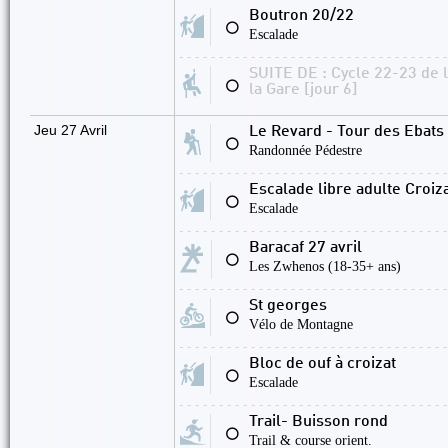
Boutron 20/22
⚪
Escalade
SUITE DE : Cycle 22-23 de 
⚪
la Gare [jour 6]
Jeu 27 Avril
Le Revard - Tour des Ebats 
⚪
Randonnée Pédestre
Escalade libre adulte Croiz
⚪
Escalade
Baracaf 27 avril
⚪
Les Zwhenos (18-35+ ans)
St georges
⚪
Vélo de Montagne
Bloc de ouf à croizat
⚪
Escalade
Trail- Buisson rond
⚪
Trail & course orient.