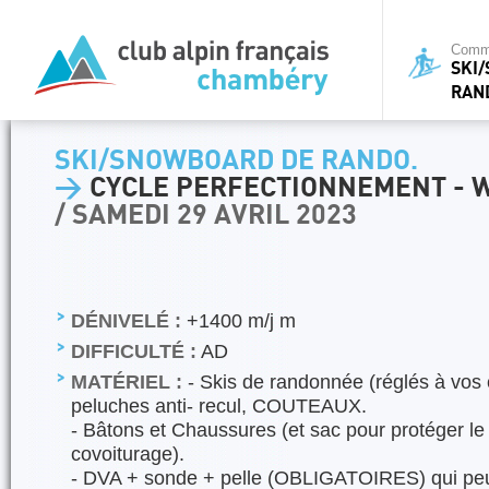
Commi
SKI
RAN
SKI/SNOWBOARD DE RANDO.
>
CYCLE PERFECTIONNEMENT - W
/ SAMEDI 29 AVRIL 2023
DÉNIVELÉ :
+1400 m/j m
DIFFICULTÉ :
AD
MATÉRIEL :
- Skis de randonnée (réglés à vos
peluches anti- recul, COUTEAUX.
- Bâtons et Chaussures (et sac pour protéger le 
covoiturage).
- DVA + sonde + pelle (OBLIGATOIRES) qui peuv