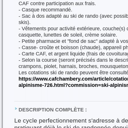
CAF contre participation aux frais.
- Casque recommandé.
- Sac à dos adapté au ski de rando (avec possib
skis).
- Vêtements pour activité extérieure, couche(s)
casquette, lunettes de soleil, crème solaire.
- Petite pharmacie et "fond de sac" adapté à vos
- Casse- croûte et boisson (chaude), appareil p
- Carte CAF, et argent liquide (frais de covoitura
- Selon la course (seront précisés dans le descript
crampons, piolet, harnais, broches, mousqueton
Les cotations ski de rando peuvent être consulté
https://www.cafchambery.com/article/cotation
alpinisme-726.html?commission=ski-alpini
DESCRIPTION COMPLÈTE :
Le cycle perfectionnement s'adresse à d
pratiquant déjà le ski de randonnée depu