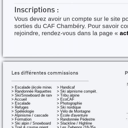
Inscriptions :
Vous devez avoir un compte sur le site po
sorties du CAF Chambéry. Pour savoir 
rejoindre, rendez-vous dans la page «
ac
P
Les différentes commissions
> Escalade (école mineurs)
> Handicaf
> Randonnée Raquettes
> Ski alpinisme compét.
> Ski/Snowboard de rando.
> Tribu alpine
> Accueil
> EcoCAF
> Escalade
> Photographie
> Refuges
> Ski nordique
> Spéléologie
> Vélo de Montagne
-
> Alpinisme / cascade
> École d'aventure
-
> Formation
> Randonnée Pédestre
> Ski alpin / Snowboard
> Slackline / Highline
> Trail & course orient.
> Les Zwhenos (18-35+ ans)