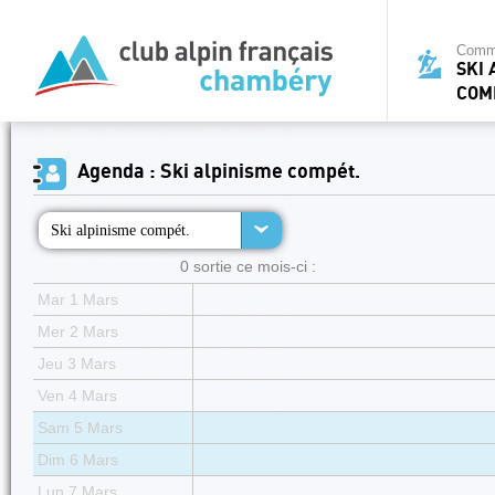
Commi
SKI 
COM
Agenda : Ski alpinisme compét.
Ski alpinisme compét.
0 sortie ce mois-ci :
Mar 1 Mars
Mer 2 Mars
Jeu 3 Mars
Ven 4 Mars
Sam 5 Mars
Dim 6 Mars
Lun 7 Mars