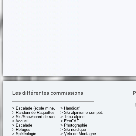
P
Les différentes commissions
> Escalade (école mineurs)
> Handicaf
> Randonnée Raquettes
> Ski alpinisme compét.
> Ski/Snowboard de rando.
> Tribu alpine
> Accueil
> EcoCAF
> Escalade
> Photographie
> Refuges
> Ski nordique
> Spéléologie
> Vélo de Montagne
-