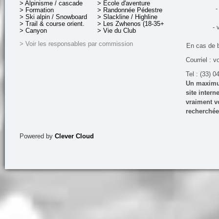
> Alpinisme / cascade
> École d'aventure
-
> Formation
> Randonnée Pédestre
> Ski alpin / Snowboard
> Slackline / Highline
> Trail & course orient.
> Les Zwhenos (18-35+ ans)
- 
> Canyon
> Vie du Club
> Voir les responsables par commission
En cas de 
Courriel : v
Tel : (33) 0
Un maximum
site inter
vraiment vo
recherchée
Powered by
Clever Cloud