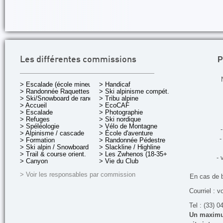
P
Les différentes commissions
> Escalade (école mineurs)
> Handicaf
> Randonnée Raquettes
> Ski alpinisme compét.
> Ski/Snowboard de rando.
> Tribu alpine
> Accueil
> EcoCAF
> Escalade
> Photographie
> Refuges
> Ski nordique
> Spéléologie
> Vélo de Montagne
-
> Alpinisme / cascade
> École d'aventure
-
> Formation
> Randonnée Pédestre
> Ski alpin / Snowboard
> Slackline / Highline
> Trail & course orient.
> Les Zwhenos (18-35+ ans)
- 
> Canyon
> Vie du Club
> Voir les responsables par commission
En cas de 
Courriel : v
Tel : (33) 0
Un maximum