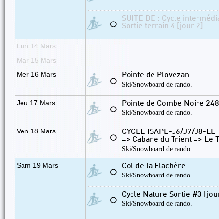
SUITE DE : Cycle intermédia
⚪
Sortie terrain 4 [jour 2]
Lun 14 Mars
Mar 15 Mars
Mer 16 Mars
Pointe de Plovezan
⚪
Ski/Snowboard de rando.
Jeu 17 Mars
Pointe de Combe Noire 24
⚪
Ski/Snowboard de rando.
Ven 18 Mars
CYCLE ISAPE-J6/J7/J8-LE T
⚪
=> Cabane du Trient => Le T
Ski/Snowboard de rando.
Sam 19 Mars
Col de la Flachère
⚪
Ski/Snowboard de rando.
Cycle Nature Sortie #3 [jou
⚪
Ski/Snowboard de rando.