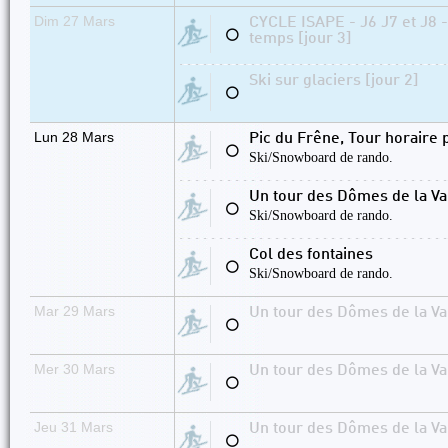
Dim 27 Mars
CYCLE ISAPE - J6 J7 et J8 
⚪
temps [jour 3]
Ski sur glaciers [jour 2]
⚪
Lun 28 Mars
Pic du Frêne, Tour horaire p
⚪
Ski/Snowboard de rando.
Un tour des Dômes de la Va
⚪
Ski/Snowboard de rando.
Col des fontaines
⚪
Ski/Snowboard de rando.
Mar 29 Mars
Un tour des Dômes de la Va
⚪
Mer 30 Mars
Un tour des Dômes de la Va
⚪
Jeu 31 Mars
Un tour des Dômes de la Va
⚪