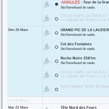
ANNULÉE -
Tour de la Gra
🚫
Ski/Snowboard de rando.
CYCLE ISAPE-J6/J7/J8-LE T
⚪
=> Cabane du Trient => Le T
Dim 20 Mars
GRAND PIC DE LA LAUZIER
⚪
Ski/Snowboard de rando.
Col des Fontaines
⚪
Ski/Snowboard de rando.
Roche Noire 2581m
⚪
Ski/Snowboard de rando.
CYCLE ISAPE-J6/J7/J8-LE T
⚪
=> Cabane du Trient => Le T
Cycle Nature Sortie #3 [jou
⚪
Lun 21 Mars
Mar 22 Mars
Tête Nord des Fours