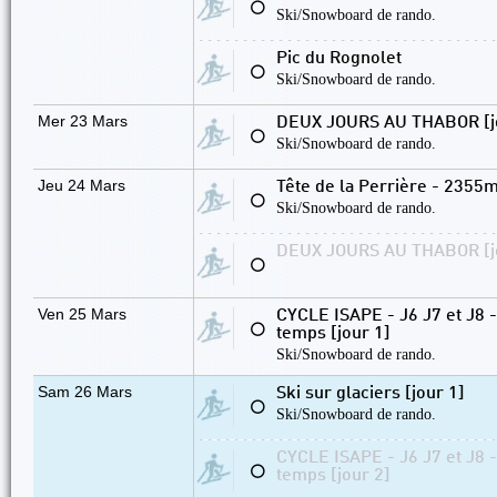
⚪
Ski/Snowboard de rando.
Pic du Rognolet
⚪
Ski/Snowboard de rando.
Mer 23 Mars
DEUX JOURS AU THABOR [j
⚪
Ski/Snowboard de rando.
Jeu 24 Mars
Tête de la Perrière - 2355
⚪
Ski/Snowboard de rando.
DEUX JOURS AU THABOR [j
⚪
Ven 25 Mars
CYCLE ISAPE - J6 J7 et J8 
⚪
temps [jour 1]
Ski/Snowboard de rando.
Sam 26 Mars
Ski sur glaciers [jour 1]
⚪
Ski/Snowboard de rando.
CYCLE ISAPE - J6 J7 et J8 
⚪
temps [jour 2]