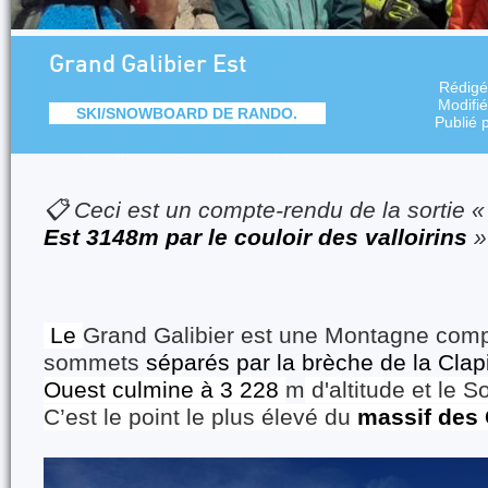
Grand Galibier Est
Rédigé
Modifi
SKI/SNOWBOARD DE RANDO.
Publié 
📋 Ceci est un compte-rendu de la sortie 
Est 3148m par le couloir des valloirins
»
Le
Grand Galibier est une Montagne com
sommets
séparés par la brèche de la Cla
Ouest culmine à 3 228
m
d'altitude et le
C’est le point le plus élevé du
massif des