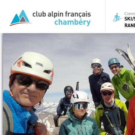
Commi
SKI
RAN