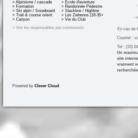
> Alpinisme / cascade
> École d'aventure
-
> Formation
> Randonnée Pédestre
> Ski alpin / Snowboard
> Slackline / Highline
> Trail & course orient.
> Les Zwhenos (18-35+ ans)
- 
> Canyon
> Vie du Club
> Voir les responsables par commission
En cas de 
Courriel : v
Tel : (33) 0
Un maximum
site inter
vraiment vo
recherchée
Powered by
Clever Cloud