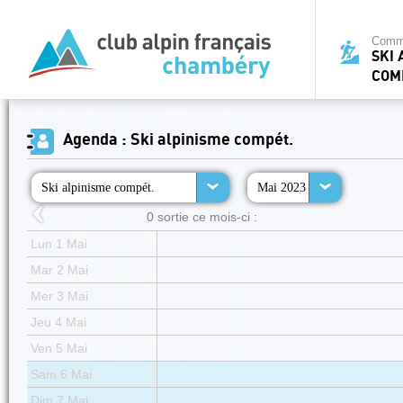
Commi
SKI 
COM
Agenda : Ski alpinisme compét.
Ski alpinisme compét.
Mai 2023
0 sortie ce mois-ci :
Lun 1 Mai
Mar 2 Mai
Mer 3 Mai
Jeu 4 Mai
Ven 5 Mai
Sam 6 Mai
Dim 7 Mai