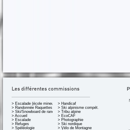
P
Les différentes commissions
> Escalade (école mineurs)
> Handicaf
> Randonnée Raquettes
> Ski alpinisme compét.
> Ski/Snowboard de rando.
> Tribu alpine
> Accueil
> EcoCAF
> Escalade
> Photographie
> Refuges
> Ski nordique
> Spéléologie
> Vélo de Montagne
-