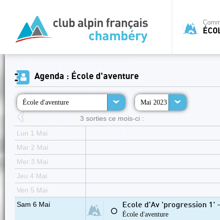
Commi
ÉCO
Agenda : École d'aventure
École d'aventure
Mai 2023
3 sorties ce mois-ci :
Lun 1 Mai
Mar 2 Mai
Mer 3 Mai
Jeu 4 Mai
Ven 5 Mai
Sam 6 Mai
Ecole d'Av 'progression 1' -
⚪
École d'aventure