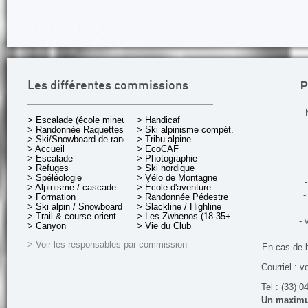
P
Les différentes commissions
> Escalade (école mineurs)
> Handicaf
> Randonnée Raquettes
> Ski alpinisme compét.
> Ski/Snowboard de rando.
> Tribu alpine
> Accueil
> EcoCAF
> Escalade
> Photographie
> Refuges
> Ski nordique
> Spéléologie
> Vélo de Montagne
-
> Alpinisme / cascade
> École d'aventure
-
> Formation
> Randonnée Pédestre
> Ski alpin / Snowboard
> Slackline / Highline
> Trail & course orient.
> Les Zwhenos (18-35+ ans)
- 
> Canyon
> Vie du Club
> Voir les responsables par commission
En cas de 
Courriel : v
Tel : (33) 0
Un maximum