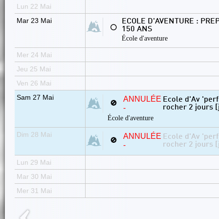
Lun 22 Mai
Mar 23 Mai
ECOLE D'AVENTURE : PREP
⚪
150 ANS
École d'aventure
Mer 24 Mai
Jeu 25 Mai
Ven 26 Mai
Sam 27 Mai
ANNULÉE
Ecole d'Av 'per
🚫
-
rocher 2 jours [
École d'aventure
Dim 28 Mai
ANNULÉE
Ecole d'Av 'per
🚫
-
rocher 2 jours [
Lun 29 Mai
Mar 30 Mai
Mer 31 Mai