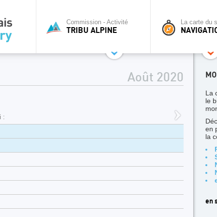
Commission - Activité
La carte du s
TRIBU ALPINE
NAVIGATI
MO
Août 2020
La 
le b
mon
 :
Déc
en 
la 
en s