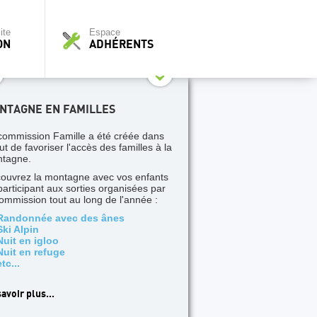
ite
Espace
ON
ADHÉRENTS
NTAGNE EN FAMILLES
commission Famille a été créée dans
ut de favoriser l'accès des familles à la
tagne.
ouvrez la montagne avec vos enfants
participant aux sorties organisées par
commission tout au long de l'année :
Randonnée avec des ânes
Ski Alpin
Nuit en igloo
Nuit en refuge
etc...
avoir plus...