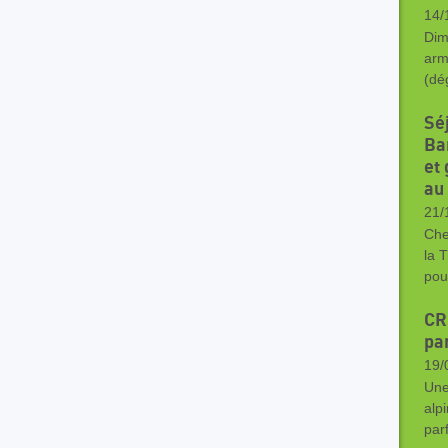
14/
Dim
arm
(dé
Sé
Bar
et
au
21/
Che
la 
pou
CR 
pa
19/
Une
alp
par