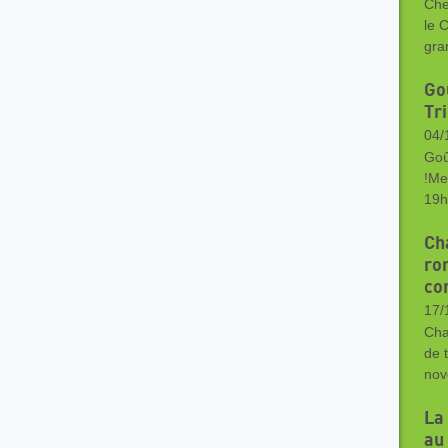
Che
le 
gra
Go
Tr
04/
Goû
!Me
19h
Ch
ron
co
17/
Cha
de 
nov
La
au