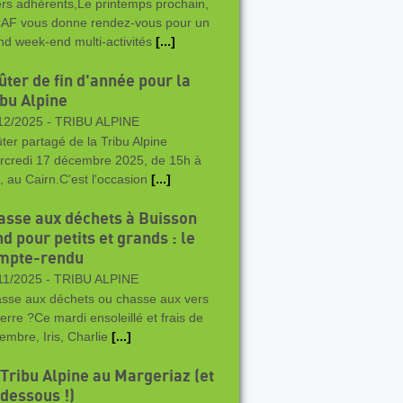
rs adhérents,Le printemps prochain,
CAF vous donne rendez-vous pour un
nd week-end multi-activités
[...]
ûter de fin d'année pour la
ibu Alpine
12/2025 -
TRIBU ALPINE
ter partagé de la Tribu Alpine
rcredi 17 décembre 2025, de 15h à
, au Cairn.C'est l'occasion
[...]
asse aux déchets à Buisson
d pour petits et grands : le
mpte-rendu
11/2025 -
TRIBU ALPINE
sse aux déchets ou chasse aux vers
terre ?Ce mardi ensoleillé et frais de
embre, Iris, Charlie
[...]
 Tribu Alpine au Margeriaz (et
 dessous !)