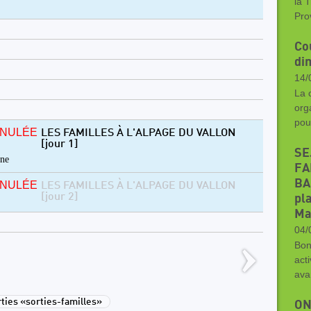
la 
Pro
Co
di
14/
La 
org
pou
NULÉE
LES FAMILLES À L'ALPAGE DU VALLON
[jour 1]
SE
ine
FA
BA
NULÉE
LES FAMILLES À L'ALPAGE DU VALLON
[jour 2]
pla
Ma
04/
Bon
acti
ava
ies «sorties-familles»
ON