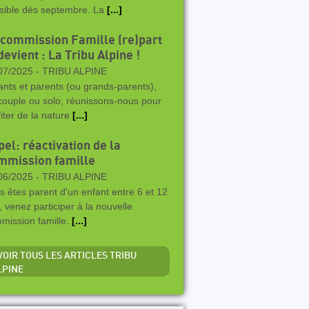
sible dès septembre. La
[...]
 commission Famille (re)part
devient : La Tribu Alpine !
07/2025 -
TRIBU ALPINE
ants et parents (ou grands-parents),
couple ou solo, réunissons-nous pour
fiter de la nature
[...]
el: réactivation de la
mmission famille
06/2025 -
TRIBU ALPINE
s êtes parent d'un enfant entre 6 et 12
, venez participer à la nouvelle
mission famille.
[...]
 VOIR TOUS LES ARTICLES TRIBU
LPINE