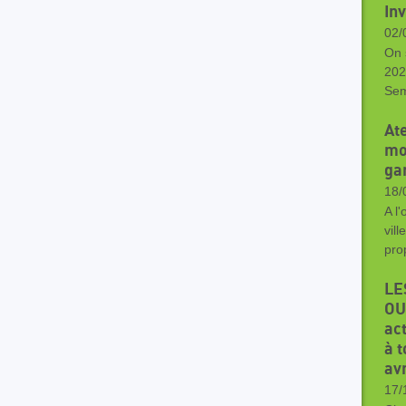
In
02/
On 
202
Sem
At
mo
ga
18/
A l'
vil
pro
LE
OU
ac
à t
avr
17/