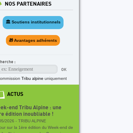
NOS PARTENAIRES
🏛️ Soutiens institutionnels
🎁 Avantages adhérents
herche :
ommission
Tribu alpine
uniquement
ACTUS
ek-end Tribu Alpine : une
e édition inoubliable !
05/2026 -
TRIBU ALPINE
our sur la 1ère édition du Week-end de