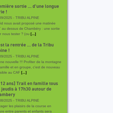
emière sortie ... d'une longue
ie !
09/2025 -
TRIBU ALPINE
id nous avait proposé une matinée
 au dessus de Chambéry : une sortie
r nous tester ? (ou
[...]
st la rentrée … de la Tribu
ine !
09/2025 -
TRIBU ALPINE
ne nouvelle !!! Profiter de la montagne
famille et en groupe, c'est de nouveau
sible au CAF
[...]
12 ans] Trail en famille tous
s jeudis à 17h30 autour de
ambery
08/2025 -
TRIBU ALPINE
tager les plaisirs de la course en
ure entre parents et enfants sera