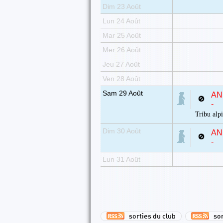
Dim 23 Août
Lun 24 Août
Mar 25 Août
Mer 26 Août
Jeu 27 Août
Ven 28 Août
Sam 29 Août
AN
🚫
-
Tribu alp
Dim 30 Août
AN
🚫
-
Lun 31 Août
sorties du club
sort