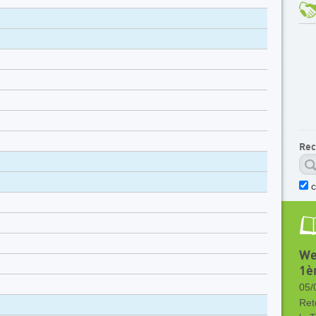
Rec
c
We
1èr
05/
Ret