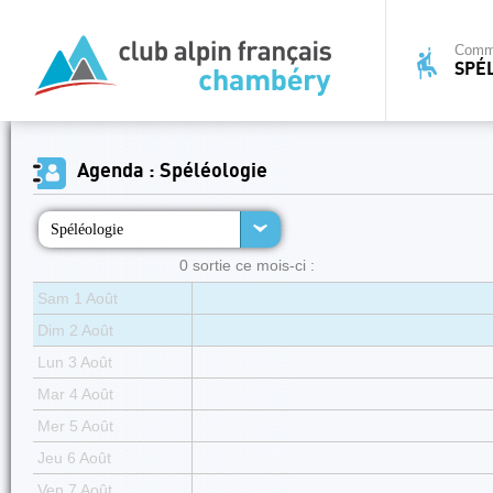
Commi
SPÉ
Agenda : Spéléologie
Spéléologie
0 sortie ce mois-ci :
Sam 1 Août
Dim 2 Août
Lun 3 Août
Mar 4 Août
Mer 5 Août
Jeu 6 Août
Ven 7 Août