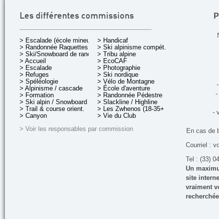
P
Les différentes commissions
> Escalade (école mineurs)
> Handicaf
> Randonnée Raquettes
> Ski alpinisme compét.
> Ski/Snowboard de rando.
> Tribu alpine
> Accueil
> EcoCAF
> Escalade
> Photographie
> Refuges
> Ski nordique
> Spéléologie
> Vélo de Montagne
-
> Alpinisme / cascade
> École d'aventure
-
> Formation
> Randonnée Pédestre
> Ski alpin / Snowboard
> Slackline / Highline
> Trail & course orient.
> Les Zwhenos (18-35+ ans)
- 
> Canyon
> Vie du Club
> Voir les responsables par commission
En cas de 
Courriel : v
Tel : (33) 0
Un maximum
site inter
vraiment vo
recherchée