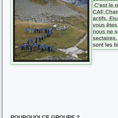
C’est le 
CAF Cham
actifs, Et
vous êtes
nous ne 
sectaires,
sont les b
POURQUOI CE GROUPE ?