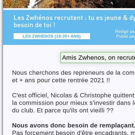
Les Zwhénos recrutent : tu es jeune & 
besoin de toi !
Rédigé p
LES ZWHENOS (18-35+ ANS)
Publié pa
Amis Zwhenos, on recrut
Nous cherchons des repreneurs de la co
et + ans pour cette rentrée 2021 !!
C'est officiel, Nicolas & Christophe quitten
la commission pour mieux s'investir dans l
du club. Et parce qu'ils ont vieilli ??
Nous avons donc besoin de remplaçant.e
Pas forcement besoin d'être encadrants, ma