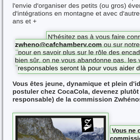
l'envie d'organiser des petits (ou gros) é
d'intégrations en montagne et avec d'autr
ans et +
N'hésitez pas à vous faire conn
zwheno@cafchambery.com
ou sur notr
pour en savoir plus sur le rôle des enca
bien sûr, on ne vous abandonne pas, les 
responsables seront là pour vous aider da
Vous êtes jeune, dynamique et plein d'id
postuler chez CocaCola, devenez plutôt
responsable) de la commission Zwhénos
Vous ne 
commissi