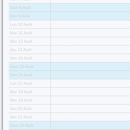
Sam 8 Août
Dim 9 Août
Lun 10 Août
Mar 11 Août
Mer 12 Août
Jeu 13 Août
Ven 14 Août
Sam 15 Août
Dim 16 Août
Lun 17 Août
Mar 18 Août
Mer 19 Août
Jeu 20 Août
Ven 21 Août
Sam 22 Août