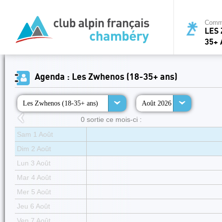
Commi
LES 
35+ 
Agenda : Les Zwhenos (18-35+ ans)
Les Zwhenos (18-35+ ans)
Août 2026
0 sortie ce mois-ci :
Sam 1 Août
Dim 2 Août
Lun 3 Août
Mar 4 Août
Mer 5 Août
Jeu 6 Août
Ven 7 Août