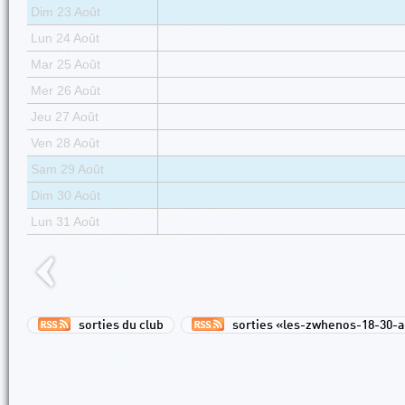
Dim 23 Août
Lun 24 Août
Mar 25 Août
Mer 26 Août
Jeu 27 Août
Ven 28 Août
Sam 29 Août
Dim 30 Août
Lun 31 Août
sorties du club
sorties «les-zwhenos-18-30-