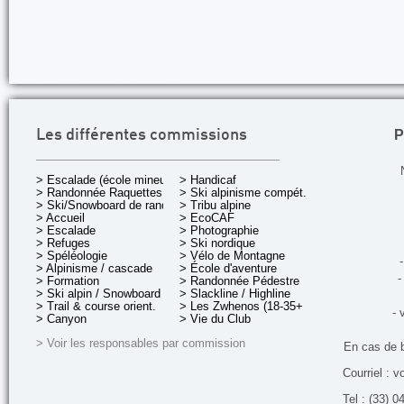
P
Les différentes commissions
> Escalade (école mineurs)
> Handicaf
> Randonnée Raquettes
> Ski alpinisme compét.
> Ski/Snowboard de rando.
> Tribu alpine
> Accueil
> EcoCAF
> Escalade
> Photographie
> Refuges
> Ski nordique
> Spéléologie
> Vélo de Montagne
-
> Alpinisme / cascade
> École d'aventure
-
> Formation
> Randonnée Pédestre
> Ski alpin / Snowboard
> Slackline / Highline
> Trail & course orient.
> Les Zwhenos (18-35+ ans)
- 
> Canyon
> Vie du Club
> Voir les responsables par commission
En cas de 
Courriel : v
Tel : (33) 0