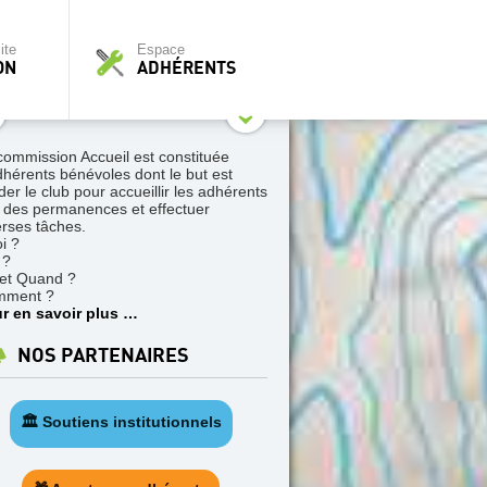
ite
Espace
ON
ADHÉRENTS
commission Accueil est constituée
dhérents bénévoles dont le but est
der le club pour accueillir les adhérents
s des permanences et effectuer
erses tâches.
i ?
 ?
et Quand ?
mment ?
r en savoir plus …
NOS PARTENAIRES
🏛️ Soutiens institutionnels