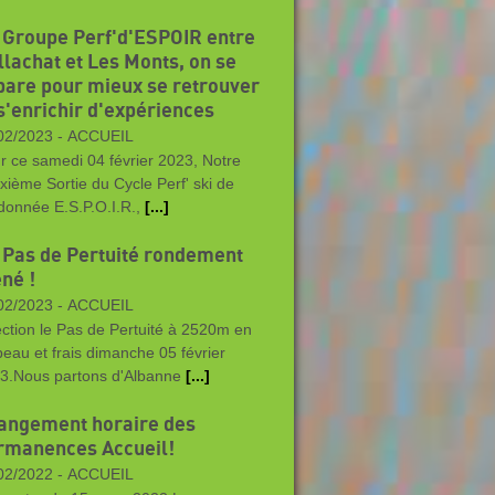
 Groupe Perf'd'ESPOIR entre
llachat et Les Monts, on se
pare pour mieux se retrouver
 s'enrichir d'expériences
02/2023 -
ACCUEIL
r ce samedi 04 février 2023, Notre
xième Sortie du Cycle Perf' ski de
donnée E.S.P.O.I.R.,
[...]
 Pas de Pertuité rondement
né !
02/2023 -
ACCUEIL
ection le Pas de Pertuité à 2520m en
beau et frais dimanche 05 février
3.Nous partons d'Albanne
[...]
angement horaire des
rmanences Accueil!
02/2022 -
ACCUEIL