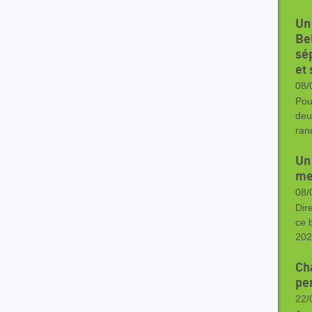
Un
Be
sé
et
08/
Pou
deu
ran
Un
me
08/
Dir
ce 
202
Ch
pe
22/