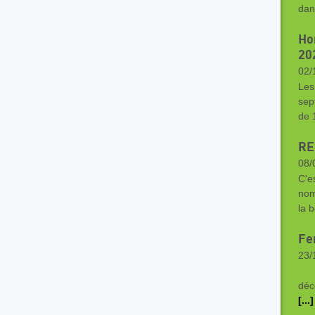
dan
Ho
20
02/
Les
sep
de 
RE
08/
C'es
nom
la 
Fe
23/
Fer
déc
[...]