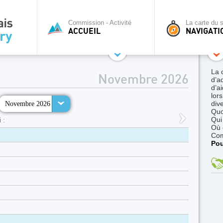
Commission - Activité
La carte du s
ACCUEIL
NAVIGATI
La 
Novembre 2026
d’a
d’ai
lor
Novembre 2026
div
Quo
Qui
 :
Où 
Co
Pou