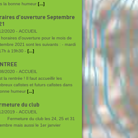
s la bonne humeur
[...]
raires d'ouverture Septembre
21
12/2020 -
ACCUEIL
 horaires d'ouverture pour le mois de
tembre 2021 sont les suivants : - mardi
17h à 19h30 -
[...]
NTREE
08/2020 -
ACCUEIL
t la rentrée ! Il faut accueillir les
breux cafistes et futurs cafistes dans
bonne humeur
[...]
rmeture du club
12/2019 -
ACCUEIL
meture du club les 24, 25 et 31
embre mais aussi le 1er janvier