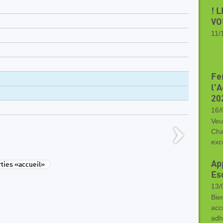
! 
VO
11/
Bo
Fe
l'
20
16/
Veu
Cha
exc
Ap
ies «accueil»
Es
13/
Bie
acc
adh