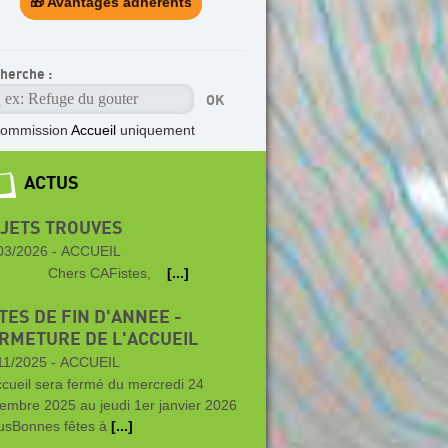
🎁 Avantages adhérents
herche :
ommission
Accueil
uniquement
ACTUS
JETS TROUVES
03/2026 -
ACCUEIL
hers CAFistes,
[...]
TES DE FIN D'ANNEE -
RMETURE DE L'ACCUEIL
11/2025 -
ACCUEIL
ccueil sera fermé du mercredi 24
embre 2025 au jeudi 1er janvier 2026
lusBonnes fêtes à
[...]