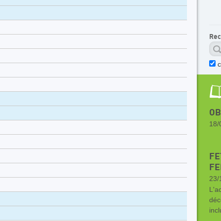
Rec
c
OB
18/
C
FE
FE
23/
L'a
déc
inc