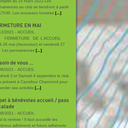
ompter du 15 mars 2022.Les
manences au club se tiendront à partir
17h30. Les nouveaux horaires
[...]
RMETURE EN MAI
12/2021 -
ACCUEIL
RMETURE DE L'ACCUEIL
di 26 mai (Ascension) et vendredi 27
 Les permanences
[...]
oin de vous ...
08/2021 -
ACCUEIL
dredi 3 et Samedi 4 septembre le club
a présent à Carrefour Chamnord pour
senter ses activités
[...]
pel à bénévoles accueil / pass
calade
08/2021 -
ACCUEIL
t la rentrée ! Il faut accueillir les
breux adhérents et futurs adhérents