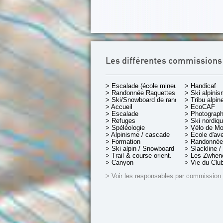
Les différentes commissions
> Escalade (école mineurs)
> Handicaf
> Randonnée Raquettes
> Ski alpini
> Ski/Snowboard de rando.
> Tribu alpin
> Accueil
> EcoCAF
> Escalade
> Photograph
> Refuges
> Ski nordiq
> Spéléologie
> Vélo de M
> Alpinisme / cascade
> École d'av
> Formation
> Randonnée
> Ski alpin / Snowboard
> Slackline /
> Trail & course orient.
> Les Zwheno
> Canyon
> Vie du Clu
> Voir les responsables par commission