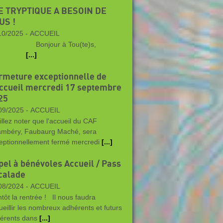
LE TRYPTIQUE A BESOIN DE
US !
10/2025 -
ACCUEIL
njour à Tou(te)s,
[...]
rmeture exceptionnelle de
Accueil mercredi 17 septembre
25
09/2025 -
ACCUEIL
illez noter que l'accueil du CAF
mbéry, Faubaurg Maché, sera
eptionnellement fermé mercredi
[...]
pel à bénévoles Accueil / Pass
calade
08/2024 -
ACCUEIL
ntôt la rentrée ! Il nous faudra
ueillir les nombreux adhérents et futurs
érents dans
[...]