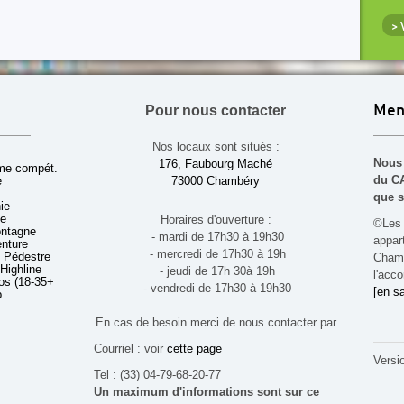
>
Pour nous contacter
Men
Nos locaux sont situés :
Nous 
176, Faubourg Maché
sme compét.
du CA
e
73000 Chambéry
que s
ie
ue
Horaires d'ouverture :
©Les 
ontagne
- mardi de 17h30 à 19h30
appa
enture
- mercredi de 17h30 à 19h
 Pédestre
Chamb
 Highline
- jeudi de 17h 30à 19h
l'acco
s (18-35+ ans)
- vendredi de 17h30 à 19h30
[en sa
b
En cas de besoin merci de nous contacter par
Courriel : voir
cette page
Versi
Tel : (33) 04-79-68-20-77
Un maximum d'informations sont sur ce