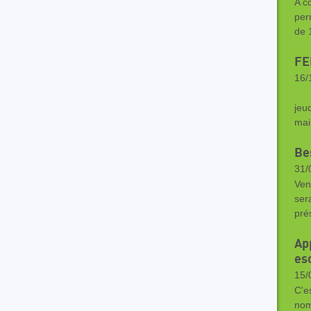
A c
per
de 
FE
16/
FE
jeu
mai
Bes
31/
Ven
ser
pré
Ap
es
15/
C'es
nom