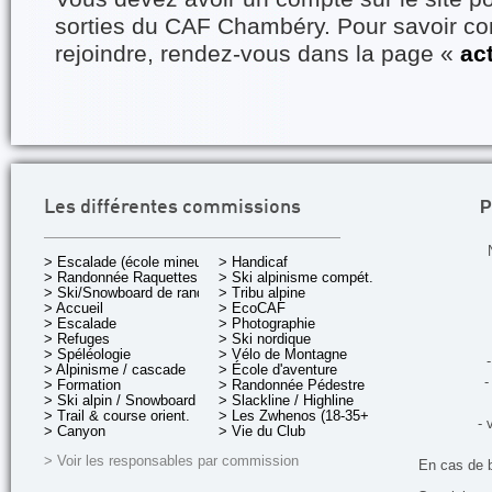
sorties du CAF Chambéry. Pour savoir 
rejoindre, rendez-vous dans la page «
ac
P
Les différentes commissions
> Escalade (école mineurs)
> Handicaf
> Randonnée Raquettes
> Ski alpinisme compét.
> Ski/Snowboard de rando.
> Tribu alpine
> Accueil
> EcoCAF
> Escalade
> Photographie
> Refuges
> Ski nordique
> Spéléologie
> Vélo de Montagne
-
> Alpinisme / cascade
> École d'aventure
-
> Formation
> Randonnée Pédestre
> Ski alpin / Snowboard
> Slackline / Highline
> Trail & course orient.
> Les Zwhenos (18-35+ ans)
- 
> Canyon
> Vie du Club
> Voir les responsables par commission
En cas de 