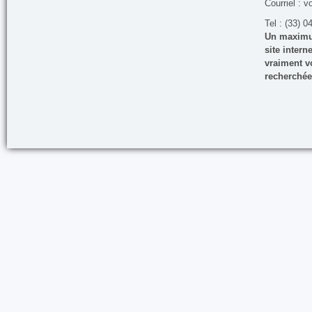
Courriel : v
Tel : (33) 0
Un maximum
site inter
vraiment vo
recherchée