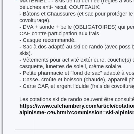
MATÉRIEL :
- Skis de randonnée (réglés à vos
peluches anti- recul, COUTEAUX.
- Bâtons et Chaussures (et sac pour protéger le 
covoiturage).
- DVA + sonde + pelle (OBLIGATOIRES) qui peuv
CAF contre participation aux frais.
- Casque recommandé.
- Sac à dos adapté au ski de rando (avec possib
skis).
- Vêtements pour activité extérieure, couche(s)
casquette, lunettes de soleil, crème solaire.
- Petite pharmacie et "fond de sac" adapté à vos
- Casse- croûte et boisson (chaude), appareil p
- Carte CAF, et argent liquide (frais de covoitura
Les cotations ski de rando peuvent être consulté
https://www.cafchambery.com/article/cotation
alpinisme-726.html?commission=ski-alpini