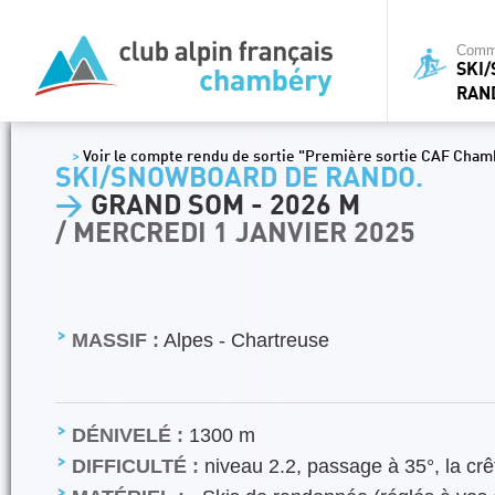
Commi
SKI
RAN
>
Voir le compte rendu de sortie "Première sortie CAF Chambér
SKI/SNOWBOARD DE RANDO.
>
GRAND SOM - 2026 M
/ MERCREDI 1 JANVIER 2025
MASSIF :
Alpes - Chartreuse
DÉNIVELÉ :
1300 m
DIFFICULTÉ :
niveau 2.2, passage à 35°, la crê