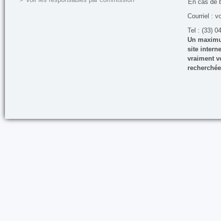
En cas de 
Courriel : v
Tel : (33) 0
Un maximum
site inter
vraiment vo
recherchée