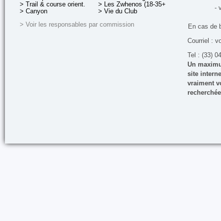
> Trail & course orient.
> Les Zwhenos (18-35+ ans)
- 
> Canyon
> Vie du Club
> Voir les responsables par commission
En cas de 
Courriel : v
Tel : (33) 0
Un maximum
site inter
vraiment vo
recherchée