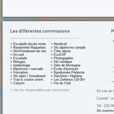
P
Les différentes commissions
> Escalade (école mineurs)
> Handicaf
> Randonnée Raquettes
> Ski alpinisme compét.
> Ski/Snowboard de rando.
> Tribu alpine
> Accueil
> EcoCAF
> Escalade
> Photographie
> Refuges
> Ski nordique
> Spéléologie
> Vélo de Montagne
-
> Alpinisme / cascade
> École d'aventure
-
> Formation
> Randonnée Pédestre
> Ski alpin / Snowboard
> Slackline / Highline
> Trail & course orient.
> Les Zwhenos (18-35+ ans)
- 
> Canyon
> Vie du Club
> Voir les responsables par commission
En cas de 
Courriel : v
Tel : (33) 0
Un maximum