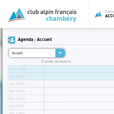
Commi
ACC
Agenda : Accueil
Accueil
0 sortie ce mois-ci :
Sam 1 Mai
Dim 2 Mai
Lun 3 Mai
Mar 4 Mai
Mer 5 Mai
Jeu 6 Mai
Ven 7 Mai