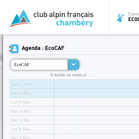
Commi
ECO
Agenda : EcoCAF
EcoCAF
0 sortie ce mois-ci :
Sam 1 Mai
Dim 2 Mai
Lun 3 Mai
Mar 4 Mai
Mer 5 Mai
Jeu 6 Mai
Ven 7 Mai