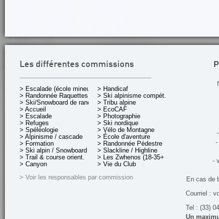
P
Les différentes commissions
> Escalade (école mineurs)
> Handicaf
> Randonnée Raquettes
> Ski alpinisme compét.
> Ski/Snowboard de rando.
> Tribu alpine
> Accueil
> EcoCAF
> Escalade
> Photographie
> Refuges
> Ski nordique
> Spéléologie
> Vélo de Montagne
-
> Alpinisme / cascade
> École d'aventure
-
> Formation
> Randonnée Pédestre
> Ski alpin / Snowboard
> Slackline / Highline
> Trail & course orient.
> Les Zwhenos (18-35+ ans)
- 
> Canyon
> Vie du Club
> Voir les responsables par commission
En cas de 
Courriel : v
Tel : (33) 0
Un maximum