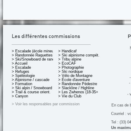
P
Les différentes commissions
> Escalade (école mineurs)
> Handicaf
> Randonnée Raquettes
> Ski alpinisme compét.
> Ski/Snowboard de rando.
> Tribu alpine
> Accueil
> EcoCAF
> Escalade
> Photographie
> Refuges
> Ski nordique
> Spéléologie
> Vélo de Montagne
-
> Alpinisme / cascade
> École d'aventure
-
> Formation
> Randonnée Pédestre
> Ski alpin / Snowboard
> Slackline / Highline
> Trail & course orient.
> Les Zwhenos (18-35+ ans)
- 
> Canyon
> Vie du Club
> Voir les responsables par commission
En cas de 
Courriel : v
Tel : (33) 0
Un maximum