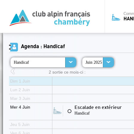
Commi
HAN
Agenda : Handicaf
Handicaf
Juin 2025
2 sortie ce mois-ci :
Dim 1 Juin
Lun 2 Juin
Mar 3 Juin
Mer 4 Juin
Escalade en extérieur
⚪
Handicaf
Jeu 5 Juin
Ven 6 Juin