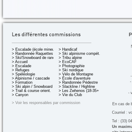
P
Les différentes commissions
> Escalade (école mineurs)
> Handicaf
> Randonnée Raquettes
> Ski alpinisme compét.
> Ski/Snowboard de rando.
> Tribu alpine
> Accueil
> EcoCAF
> Escalade
> Photographie
> Refuges
> Ski nordique
> Spéléologie
> Vélo de Montagne
-
> Alpinisme / cascade
> École d'aventure
-
> Formation
> Randonnée Pédestre
> Ski alpin / Snowboard
> Slackline / Highline
> Trail & course orient.
> Les Zwhenos (18-35+ ans)
- 
> Canyon
> Vie du Club
> Voir les responsables par commission
En cas de 
Courriel : v
Tel : (33) 0
Un maximum