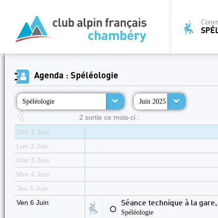
Commi
SPÉ
Agenda : Spéléologie
Spéléologie
Juin 2025
2 sortie ce mois-ci :
Dim 1 Juin
Lun 2 Juin
Mar 3 Juin
Mer 4 Juin
Jeu 5 Juin
Ven 6 Juin
Séance technique à la gare,
⚪
Spéléologie