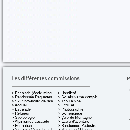
P
Les différentes commissions
> Escalade (école mineurs)
> Handicaf
> Randonnée Raquettes
> Ski alpinisme compét.
> Ski/Snowboard de rando.
> Tribu alpine
> Accueil
> EcoCAF
> Escalade
> Photographie
> Refuges
> Ski nordique
> Spéléologie
> Vélo de Montagne
-
> Alpinisme / cascade
> École d'aventure
-
> Formation
> Randonnée Pédestre
> Ski alpin / Snowboard
> Slackline / Highline