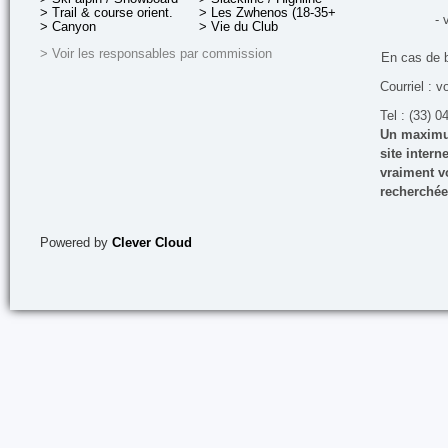
> Trail & course orient.
> Les Zwhenos (18-35+ ans)
- 
> Canyon
> Vie du Club
> Voir les responsables par commission
En cas de 
Courriel : v
Tel : (33) 0
Un maximum
site inter
vraiment vo
recherchée
Powered by
Clever Cloud