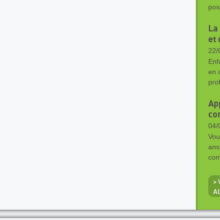
pos
La
et 
22/
Enf
en 
pro
App
co
04/
Vou
ans
com
>
A