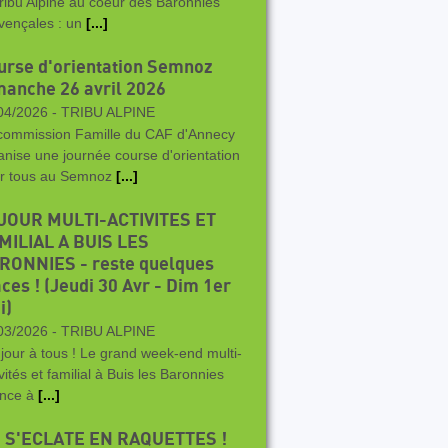
Tribu Alpine au coeur des Baronnies
vençales : un
[...]
urse d'orientation Semnoz
manche 26 avril 2026
04/2026 -
TRIBU ALPINE
commission Famille du CAF d'Annecy
anise une journée course d'orientation
r tous au Semnoz
[...]
JOUR MULTI-ACTIVITES ET
MILIAL A BUIS LES
RONNIES - reste quelques
ces ! (Jeudi 30 Avr - Dim 1er
i)
03/2026 -
TRIBU ALPINE
jour à tous ! Le grand week-end multi-
vités et familial à Buis les Baronnies
nce à
[...]
 S'ECLATE EN RAQUETTES !