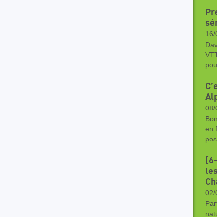
Pr
sér
16/
Dav
VTT
pou
C’e
Alp
08/
Bon
en 
pos
[6-
le
Ch
02/
Par
nat