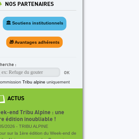
NOS PARTENAIRES
🏛️ Soutiens institutionnels
🎁 Avantages adhérents
herche :
ommission
Tribu alpine
uniquement
ACTUS
ek-end Tribu Alpine : une
e édition inoubliable !
05/2026 -
TRIBU ALPINE
our sur la 1ère édition du Week-end de