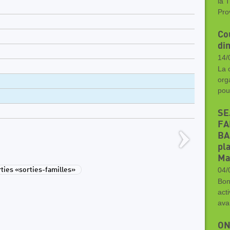
la 
Pro
Co
di
14/
La 
org
pou
SE
FA
BA
pla
Ma
04/
ies «sorties-familles»
Bon
acti
ava
ON