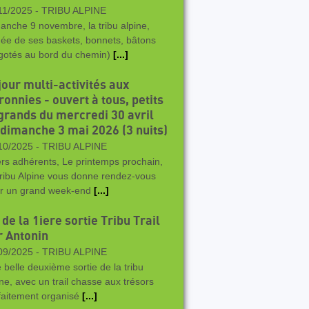
11/2025 -
TRIBU ALPINE
anche 9 novembre, la tribu alpine,
ée de ses baskets, bonnets, bâtons
gotés au bord du chemin)
[...]
jour multi-activités aux
onnies - ouvert à tous, petits
 grands du mercredi 30 avril
 dimanche 3 mai 2026 (3 nuits)
10/2025 -
TRIBU ALPINE
rs adhérents, Le printemps prochain,
Tribu Alpine vous donne rendez-vous
r un grand week-end
[...]
de la 1iere sortie Tribu Trail
r Antonin
09/2025 -
TRIBU ALPINE
 belle deuxième sortie de la tribu
ine, avec un trail chasse aux trésors
faitement organisé
[...]