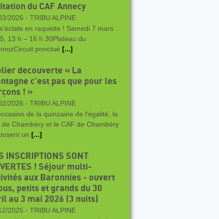
vitation du CAF Annecy
03/2026 -
TRIBU ALPINE
s’éclate en raquette ! Samedi 7 mars
5, 13 h – 16 h 30Plateau du
nozCircuit ponctué
[...]
elier decouverte « La
ntagne c’est pas que pour les
rçons ! »
02/2026 -
TRIBU ALPINE
occasion de la quinzaine de l'égalité, la
le de Chambéry et le CAF de Chambéry
posent un
[...]
S INSCRIPTIONS SONT
VERTES ! Séjour multi-
tivités aux Baronnies - ouvert
ous, petits et grands du 30
il au 3 mai 2026 (3 nuits)
12/2025 -
TRIBU ALPINE