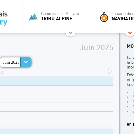
Commission - Activité
La carte du s
TRIBU ALPINE
NAVIGATI
MO
Juin 2025
La 
Juin 2025
le b
mon
 :
Déc
en 
la 
en s