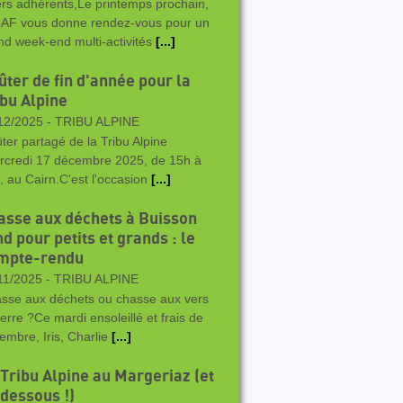
rs adhérents,Le printemps prochain,
CAF vous donne rendez-vous pour un
nd week-end multi-activités
[...]
ûter de fin d'année pour la
ibu Alpine
12/2025 -
TRIBU ALPINE
ter partagé de la Tribu Alpine
rcredi 17 décembre 2025, de 15h à
, au Cairn.C'est l'occasion
[...]
asse aux déchets à Buisson
d pour petits et grands : le
mpte-rendu
11/2025 -
TRIBU ALPINE
sse aux déchets ou chasse aux vers
terre ?Ce mardi ensoleillé et frais de
embre, Iris, Charlie
[...]
 Tribu Alpine au Margeriaz (et
 dessous !)