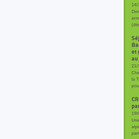
14/
Dim
arm
(dé
Sé
Bar
et
au
21/
Che
la 
pou
CR 
pa
19/
Une
alp
par