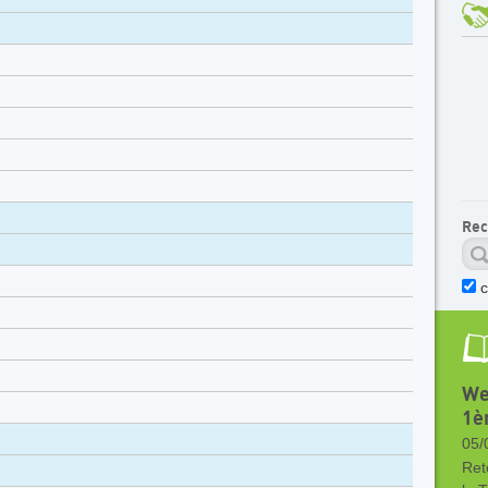
Rec
c
We
1èr
05/
Ret