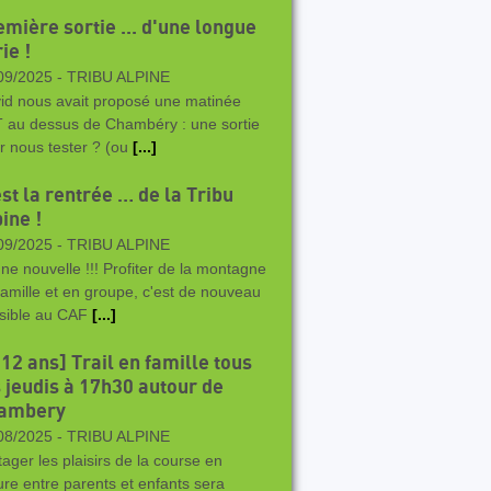
emière sortie ... d'une longue
ie !
09/2025 -
TRIBU ALPINE
id nous avait proposé une matinée
 au dessus de Chambéry : une sortie
r nous tester ? (ou
[...]
st la rentrée … de la Tribu
ine !
09/2025 -
TRIBU ALPINE
ne nouvelle !!! Profiter de la montagne
famille et en groupe, c'est de nouveau
sible au CAF
[...]
12 ans] Trail en famille tous
s jeudis à 17h30 autour de
ambery
08/2025 -
TRIBU ALPINE
tager les plaisirs de la course en
ure entre parents et enfants sera