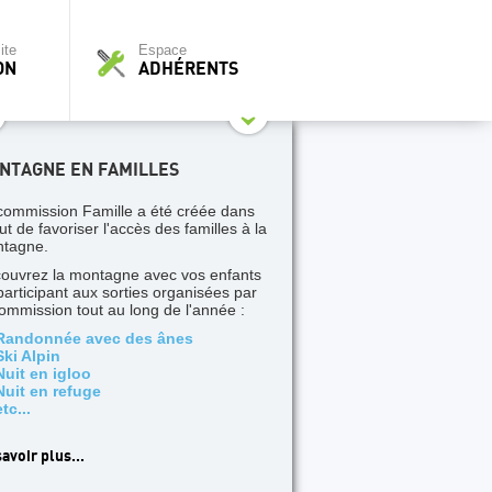
ite
Espace
ON
ADHÉRENTS
NTAGNE EN FAMILLES
commission Famille a été créée dans
ut de favoriser l'accès des familles à la
tagne.
ouvrez la montagne avec vos enfants
participant aux sorties organisées par
commission tout au long de l'année :
Randonnée avec des ânes
Ski Alpin
Nuit en igloo
Nuit en refuge
etc...
avoir plus...