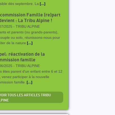
sible dès septembre. La
[...]
 commission Famille (re)part
devient : La Tribu Alpine !
07/2025 -
TRIBU ALPINE
ants et parents (ou grands-parents),
couple ou solo, réunissons-nous pour
fiter de la nature
[...]
el: réactivation de la
mmission famille
06/2025 -
TRIBU ALPINE
s êtes parent d'un enfant entre 6 et 12
, venez participer à la nouvelle
mission famille.
[...]
 VOIR TOUS LES ARTICLES TRIBU
LPINE