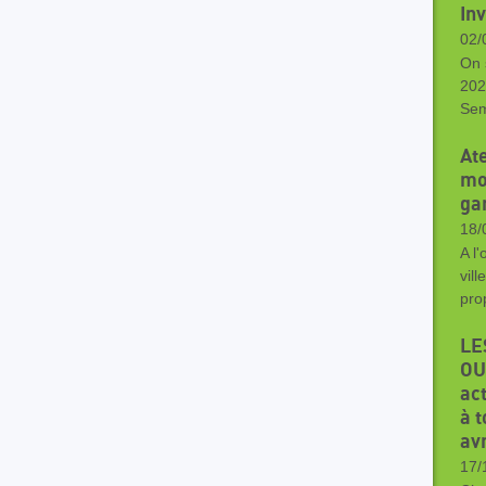
In
02/
On 
202
Sem
At
mo
ga
18/
A l'
vil
pro
LE
OU
ac
à t
avr
17/