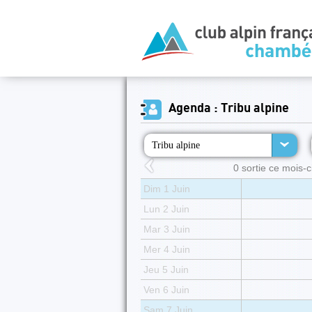
Agenda : Tribu alpine
Tribu alpine
0 sortie ce mois-ci
Dim 1 Juin
Lun 2 Juin
Mar 3 Juin
Mer 4 Juin
Jeu 5 Juin
Ven 6 Juin
Sam 7 Juin