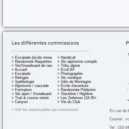
P
Les différentes commissions
> Escalade (école mineurs)
> Handicaf
> Randonnée Raquettes
> Ski alpinisme compét.
> Ski/Snowboard de rando.
> Tribu alpine
> Accueil
> EcoCAF
> Escalade
> Photographie
> Refuges
> Ski nordique
> Spéléologie
> Vélo de Montagne
-
> Alpinisme / cascade
> École d'aventure
-
> Formation
> Randonnée Pédestre
> Ski alpin / Snowboard
> Slackline / Highline
> Trail & course orient.
> Les Zwhenos (18-35+ ans)
- 
> Canyon
> Vie du Club
> Voir les responsables par commission
En cas de 
Courriel : v
Tel : (33) 0