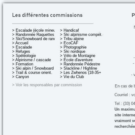
P
Les différentes commissions
> Escalade (école mineurs)
> Handicaf
> Randonnée Raquettes
> Ski alpinisme compét.
> Ski/Snowboard de rando.
> Tribu alpine
> Accueil
> EcoCAF
> Escalade
> Photographie
> Refuges
> Ski nordique
> Spéléologie
> Vélo de Montagne
-
> Alpinisme / cascade
> École d'aventure
-
> Formation
> Randonnée Pédestre
> Ski alpin / Snowboard
> Slackline / Highline
> Trail & course orient.
> Les Zwhenos (18-35+ ans)
- 
> Canyon
> Vie du Club
> Voir les responsables par commission
En cas de 
Courriel : v
Tel : (33) 0
Un maximum
site inter
vraiment vo
recherchée