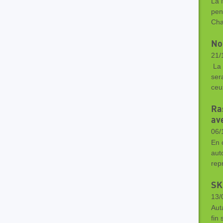
La N
pen
Cha
No
21/
La 
ser
ceu
Ra
ave
06/
En 
aut
rep
SK
13/
Aut
fin