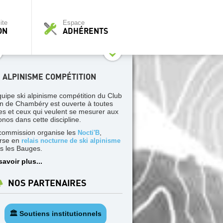
ite
Espace
ON
ADHÉRENTS
I ALPINISME COMPÉTITION
quipe ski alpinisme compétition du Club
in de Chambéry est ouverte à toutes
les et ceux qui veulent se mesurer aux
onos dans cette discipline.
commission organise les
,
Nocti'B
rse en
relais nocturne de ski alpinisme
s les Bauges.
savoir plus...
NOS PARTENAIRES
🏛️ Soutiens institutionnels