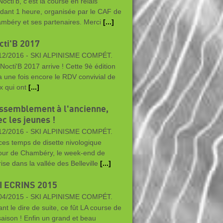
octi'b, c'est la course en relais
dant 1 heure, organisée par le CAF de
mbéry et ses partenaires. Merci
[...]
cti'B 2017
12/2016 -
SKI ALPINISME COMPÉT.
Nocti'B 2017 arrive ! Cette 9è édition
a une fois encore le RDV convivial de
x qui ont
[...]
ssemblement à l'ancienne,
c les jeunes !
12/2016 -
SKI ALPINISME COMPÉT.
ces temps de disette nivologique
our de Chambéry, le week-end de
rise dans la vallée des Belleville
[...]
I ECRINS 2015
04/2015 -
SKI ALPINISME COMPÉT.
ant le dire de suite, ce fût LA course de
 saison ! Enfin un grand et beau