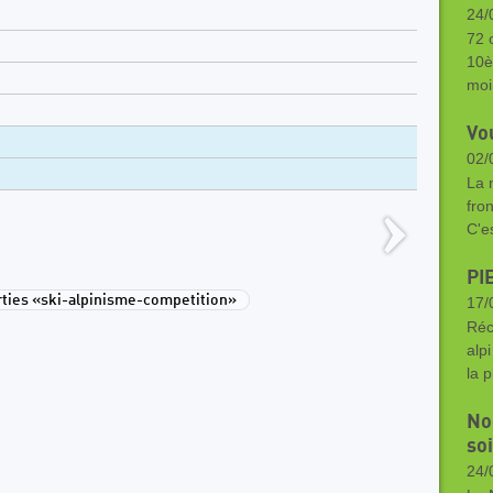
24/
72 
10è
moi
Vou
02/
La n
fro
C'e
PI
ies «ski-alpinisme-competition»
17/
Réc
alp
la 
Noc
so
24/