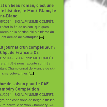
est un beau roman, c'est une
le histoire, le Mont-Blanc, le
nt-Blanc !
05/2014 -
SKI ALPINISME COMPÉT.
r fêter la fin de saison, quelques
bres de la section ski-alpinisme du
b ont décidé de s'attaquer
[...]
it journal d'un compétiteur :
 Chpt de France à Oz
01/2014 -
SKI ALPINISME COMPÉT.
re ami Jéjé nous raconte son très
itant Championnat de France de ski-
inisme cotoyant les
[...]
but de saison pour le CAF
ambéry Compétition
01/2014 -
SKI ALPINISME COMPÉT.
gré des conditions de neige difficiles,
toute nouvelle section Chambéry Ski-