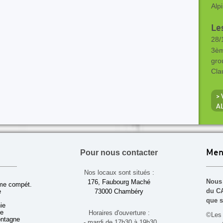
Alp
Les
28/
3èm
gro
Cla
> 
A
Pour nous contacter
Men
Nos locaux sont situés :
Nous 
176, Faubourg Maché
sme compét.
du CA
e
73000 Chambéry
que s
ie
ue
Horaires d'ouverture :
©Les 
ontagne
- mardi de 17h30 à 19h30