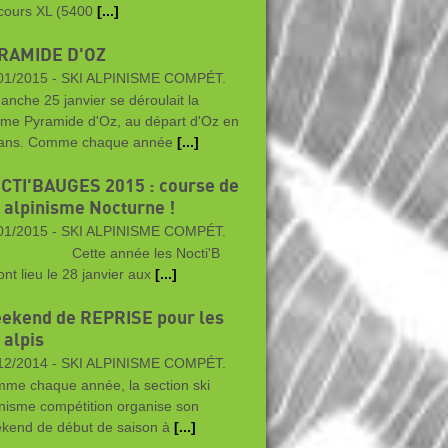
cours XL (5400
[...]
RAMIDE D'OZ
01/2015 -
SKI ALPINISME COMPÉT.
anche 25 janvier se déroulait la
me Pyramide d'Oz, au départ d'Oz en
ans. Comme chaque année
[...]
CTI'BAUGES 2015 : course de
i alpinisme Nocturne !
01/2015 -
SKI ALPINISME COMPÉT.
tte année les Nocti'B
ont lieu le 28 janvier aux
[...]
ekend de REPRISE pour les
 alpis
12/2014 -
SKI ALPINISME COMPÉT.
me chaque année, la section ski
inisme compétition organise son
kend de début de saison à
[...]