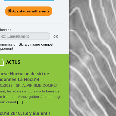
🎁 Avantages adhérents
herche :
ommission
Ski alpinisme compét.
quement
ACTUS
urse Nocturne de ski de
ndonnée La Nocti'B
01/2019 -
SKI ALPINISME COMPÉT.
uit, les étoiles et du ski à la lueur de
re frontale. Venez goûter à cette magie
participant
[...]
ti'B 2018, ils y étaient !