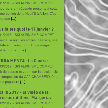
01/2018 -
SKI ALPINISME COMPÉT.
coureurs ont répondu présents à cette
me édition de la Nocti'B à Aillon. C'est
ns que
[...]
s faites quoi le 17 janvier ?
01/2018 -
SKI ALPINISME COMPÉT.
eige, la nuit, les étoiles, des skis, une
ntale et... vous, pour 1h de magie !
st le programme
[...]
ERRA MENTA : La Course
03/2017 -
SKI ALPINISME COMPÉT.
it de course et zoom sur la section ski
i compétition du CAF CHAMBERY Pour
plus populaire
[...]
ti'b 2017 - la vidéo de la
irée aux Aillons-Margériaz
02/2017 -
SKI ALPINISME COMPÉT.