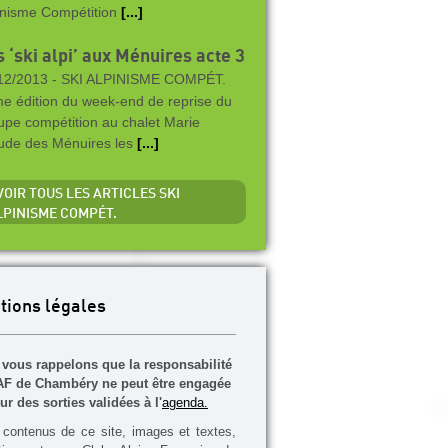
inisme Compétition
[...]
 ‘ski alpi’ aux Ménuires acte 3
12/2013 -
SKI ALPINISME COMPÉT.
e édition du week-end de reprise du
upe compétition au chalet Marie
ude des Ménuires les
[...]
VOIR TOUS LES ARTICLES SKI
LPINISME COMPÉT.
tions légales
vous rappelons que la responsabilité
F de Chambéry ne peut être engagée
ur des sorties validées à l'
agenda.
contenus de ce site, images et textes,