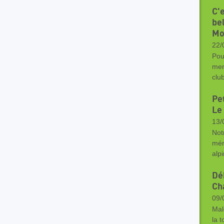
C'
bel
Mo
22/
Pou
mem
clu
Pet
Le
13/
Not
mér
alp
Dé
Ch
09/
Mal
la 