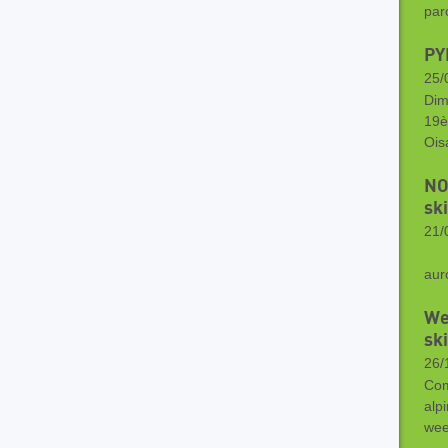
par
PY
25/
Dim
19è
Ois
NO
sk
21/
Ce
aur
We
ski
26/
Com
alp
wee