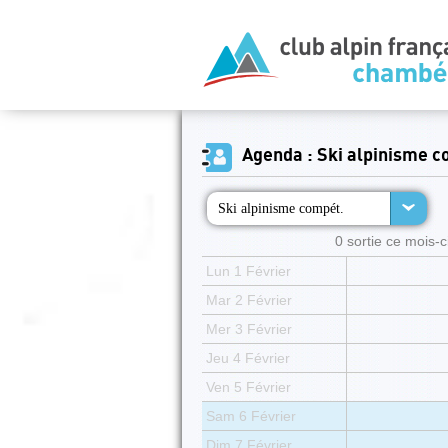
Agenda : Ski alpinisme c
Ski alpinisme compét.
0 sortie ce mois-ci
Lun 1 Février
Mar 2 Février
Mer 3 Février
Jeu 4 Février
Ven 5 Février
Sam 6 Février
Dim 7 Février