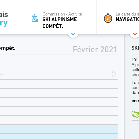
Commission - Activité
La carte du s
SKI ALPINISME
NAVIGATI
COMPÉT.
ompét.
SK
Février 2021
L'é
Alp
cel
chr
 :
La 
cou
dan
en 