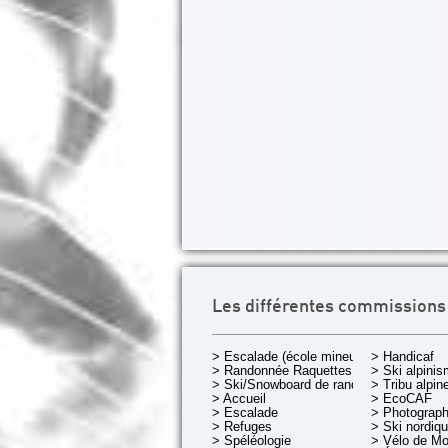
Les différentes commissions
> Escalade (école mineurs)
> Handicaf
> Randonnée Raquettes
> Ski alpini
> Ski/Snowboard de rando.
> Tribu alpin
> Accueil
> EcoCAF
> Escalade
> Photograph
> Refuges
> Ski nordiq
> Spéléologie
> Vélo de M