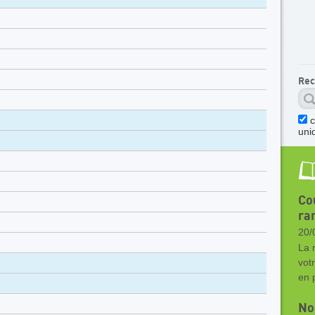
Rec
c
uni
Co
ra
20/
La n
vot
en 
Noc