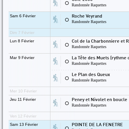
⚪
Randonnée Raquettes
Sam 6 Février
Roche Veyrand
⚪
Randonnée Raquettes
Dim 7 Février
Lun 8 Février
Col de la Charbonniere et 
⚪
Randonnée Raquettes
Mar 9 Février
La Tête des Muets (rythme 
⚪
Randonnée Raquettes
Le Plan des Queux
⚪
Randonnée Raquettes
Mer 10 Février
Jeu 11 Février
Peney et Nivolet en boucle
⚪
Randonnée Raquettes
Ven 12 Février
Sam 13 Février
POINTE DE LA FENETRE
⚪