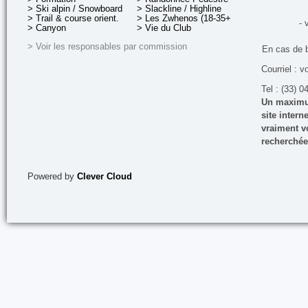
> Ski alpin / Snowboard
> Slackline / Highline
> Trail & course orient.
> Les Zwhenos (18-35+ ans)
- 
> Canyon
> Vie du Club
> Voir les responsables par commission
En cas de 
Courriel : v
Tel : (33) 0
Un maximum
site inter
vraiment vo
recherchée
Powered by
Clever Cloud