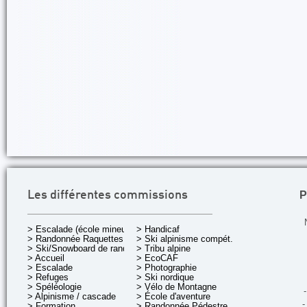
P
Les différentes commissions
> Escalade (école mineurs)
> Handicaf
> Randonnée Raquettes
> Ski alpinisme compét.
> Ski/Snowboard de rando.
> Tribu alpine
> Accueil
> EcoCAF
> Escalade
> Photographie
> Refuges
> Ski nordique
> Spéléologie
> Vélo de Montagne
-
> Alpinisme / cascade
> École d'aventure
-
> Formation
> Randonnée Pédestre