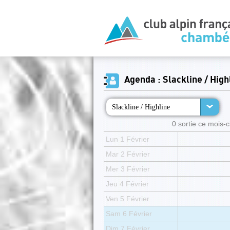
Agenda : Slackline / High
Slackline / Highline
0 sortie ce mois-ci
Lun 1 Février
Mar 2 Février
Mer 3 Février
Jeu 4 Février
Ven 5 Février
Sam 6 Février
Dim 7 Février