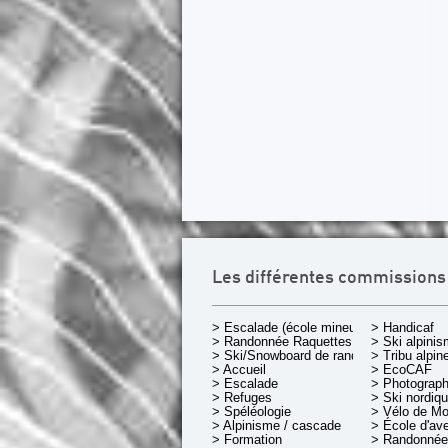
Les différentes commissions
> Escalade (école mineurs)
> Handicaf
> Randonnée Raquettes
> Ski alpini
> Ski/Snowboard de rando.
> Tribu alpin
> Accueil
> EcoCAF
> Escalade
> Photograph
> Refuges
> Ski nordiq
> Spéléologie
> Vélo de M
> Alpinisme / cascade
> École d'av
> Formation
> Randonnée