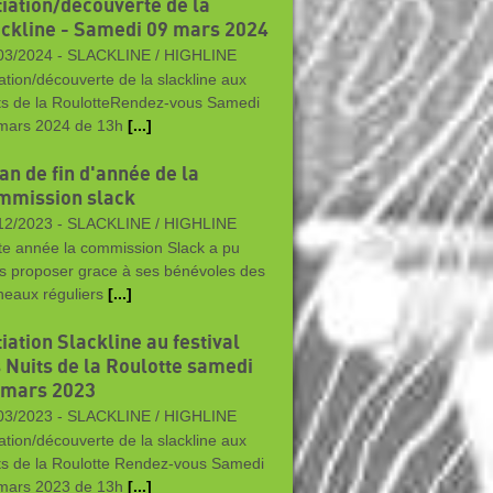
tiation/découverte de la
ackline - Samedi 09 mars 2024
03/2024 -
SLACKLINE / HIGHLINE
tiation/découverte de la slackline aux
ts de la RoulotteRendez-vous Samedi
mars 2024 de 13h
[...]
an de fin d'année de la
mmission slack
12/2023 -
SLACKLINE / HIGHLINE
te année la commission Slack a pu
s proposer grace à ses bénévoles des
neaux réguliers
[...]
tiation Slackline au festival
s Nuits de la Roulotte samedi
 mars 2023
03/2023 -
SLACKLINE / HIGHLINE
tiation/découverte de la slackline aux
ts de la Roulotte Rendez-vous Samedi
mars 2023 de 13h
[...]