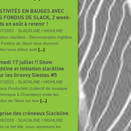
STIVITÉS EN BAUGES AVEC
S FONDUS DE SLACK, 2 week-
s en août à retenir !
07/2022 -
SLACKLINE / HIGHLINE
iation slackline - Démonstration highline
 Fondus de Slack vous donnent
dez-vous début août
[...]
medi 17 juillet !! Show
hline et initiation slackline
ur les Groovy Siestas #5
07/2021 -
SLACKLINE / HIGHLINE
aca Production (collectif de musique
ctronique à Chambéry) invite les
dus de Slack sur leur
[...]
prise des créneaux Slackline.
09/2018 -
SLACKLINE / HIGHLINE
és ce bel été, nous reprenons les