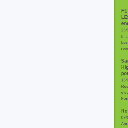
FE
LE
end
26/
Init
Les
ren
Sa
Hig
po
16/
Res
ele
Fon
Re
09/
Apr