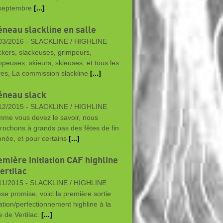
septembre
[...]
éneau slackline en salle
03/2016 -
SLACKLINE / HIGHLINE
ckers, slackeuses, grimpeurs,
mpeuses, skieurs, skieuses, et tous les
res, La commission slackline
[...]
éneau slack
12/2015 -
SLACKLINE / HIGHLINE
me vous devez le savoir, nous
rochons à grands pas des fêtes de fin
nnée, et pour certains
[...]
emière initiation CAF highline
ertilac
11/2015 -
SLACKLINE / HIGHLINE
se promise, voici la première sortie
tiation/perfectionnement highline à la
e de Vertilac.
[...]