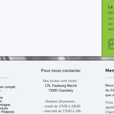
Le 
03/
Le 
est
som
>
/
Pour nous contacter
Men
Nos locaux sont situés :
Nous 
176, Faubourg Maché
sme compét.
du CA
e
73000 Chambéry
que s
ie
ue
Horaires d'ouverture :
©Les 
ontagne
- mardi de 17h30 à 19h30
appa
enture
- mercredi de 17h30 à 19h
 Pédestre
Chamb