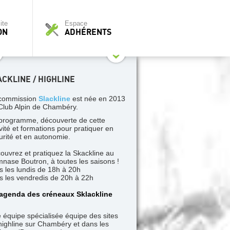
ite
Espace
ON
ADHÉRENTS
ACKLINE / HIGHLINE
commission
Slackline
est née en 2013
Club Alpin de Chambéry.
programme, découverte de cette
ivité et formations pour pratiquer en
urité et en autonomie.
ouvrez et pratiquez la Skackline au
nase Boutron, à toutes les saisons !
s les lundis de 18h à 20h
s les vendredis de 20h à 22h
 agenda des créneaux Sklackline
 équipe spécialisée équipe des sites
highline sur Chambéry et dans les