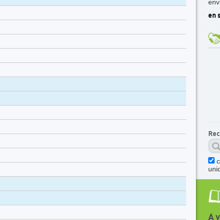
env
en s
Rec
c
uni
A 