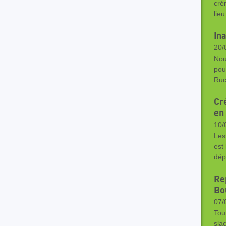
cré
lieu
In
20/
Nou
pour
Ruc
Cr
en
10/
Les
est
dép
Re
Bo
07/
Tou
sla