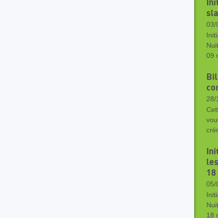
Ini
sl
03/
Ini
Nui
09 
Bil
co
28/
Cet
vou
cré
Ini
le
18
05/
Ini
Nui
18 