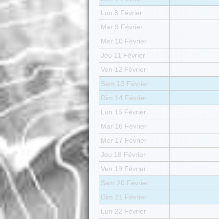
Lun 8 Février
Mar 9 Février
Mer 10 Février
Jeu 11 Février
Ven 12 Février
Sam 13 Février
Dim 14 Février
Lun 15 Février
Mar 16 Février
Mer 17 Février
Jeu 18 Février
Ven 19 Février
Sam 20 Février
Dim 21 Février
Lun 22 Février