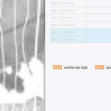
Mar 23 Février
Mer 24 Février
Jeu 25 Février
Ven 26 Février
Sam 27 Février
Dim 28 Février
sorties du club
sort