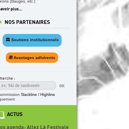
irons (Bauges, etc.)
avoir plus...
NOS PARTENAIRES
🏛️ Soutiens institutionnels
🎁 Avantages adhérents
herche :
ommission
Slackline / Highline
quement
ACTUS
vos agenda: Allez Là Festivale