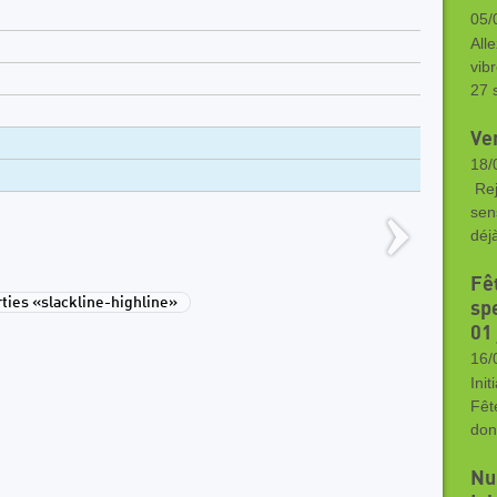
05/
Alle
vib
27 
Ve
18/
Rejo
sen
déj
Fêt
ies «slackline-highline»
sp
01
16/
Init
Fêt
don
Nui