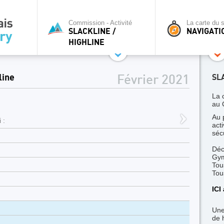
Commission - Activité
La carte du s
SLACKLINE /
NAVIGATI
HIGHLINE
line
SL
Février 2021
La 
au 
Au 
 :
act
séc
Déc
Gym
Tou
Tou
ICI
Une
de 