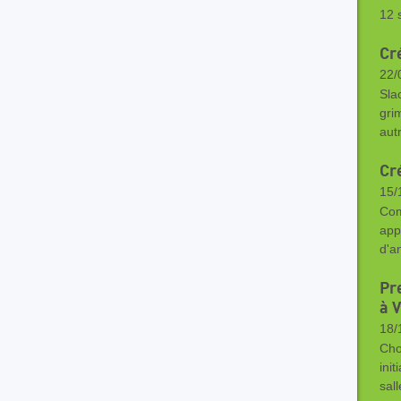
12 
Cr
22/
Sla
gri
aut
Cr
15/
Com
app
d'a
Pr
à V
18/
Cho
ini
sall