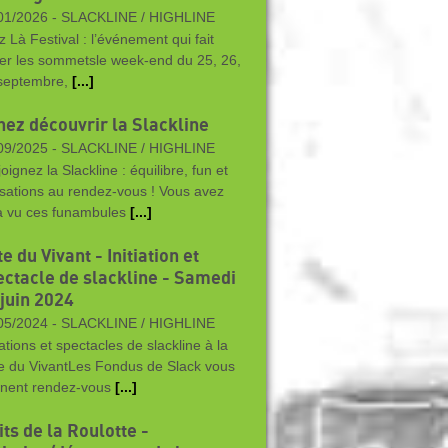
01/2026 -
SLACKLINE / HIGHLINE
z Là Festival : l’événement qui fait
rer les sommetsle week-end du 25, 26,
septembre,
[...]
nez découvrir la Slackline
09/2025 -
SLACKLINE / HIGHLINE
ignez la Slackline : équilibre, fun et
sations au rendez-vous ! Vous avez
à vu ces funambules
[...]
e du Vivant - Initiation et
ectacle de slackline - Samedi
 juin 2024
05/2024 -
SLACKLINE / HIGHLINE
iations et spectacles de slackline à la
e du VivantLes Fondus de Slack vous
nent rendez-vous
[...]
ts de la Roulotte -