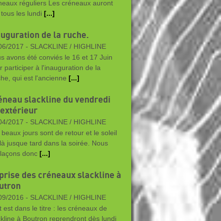
neaux réguliers Les créneaux auront
 tous les lundi
[...]
auguration de la ruche.
06/2017 -
SLACKLINE / HIGHLINE
s avons été conviés le 16 et 17 Juin
 participer à l'inauguration de la
he, qui est l'ancienne
[...]
éneau slackline du vendredi
 extérieur
04/2017 -
SLACKLINE / HIGHLINE
 beaux jours sont de retour et le soleil
 là jusque tard dans la soirée. Nous
laçons donc
[...]
prise des créneaux slackline à
utron
09/2016 -
SLACKLINE / HIGHLINE
t est dans le titre : les créneaux de
ckline à Boutron reprendront dès lundi