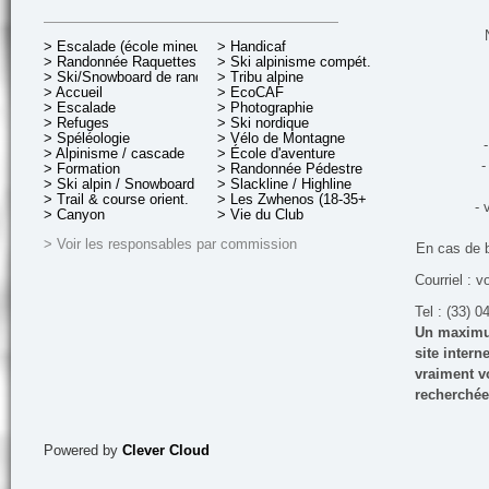
> Escalade (école mineurs)
> Handicaf
> Randonnée Raquettes
> Ski alpinisme compét.
> Ski/Snowboard de rando.
> Tribu alpine
> Accueil
> EcoCAF
> Escalade
> Photographie
> Refuges
> Ski nordique
> Spéléologie
> Vélo de Montagne
-
> Alpinisme / cascade
> École d'aventure
-
> Formation
> Randonnée Pédestre
> Ski alpin / Snowboard
> Slackline / Highline
> Trail & course orient.
> Les Zwhenos (18-35+ ans)
- 
> Canyon
> Vie du Club
> Voir les responsables par commission
En cas de 
Courriel : v
Tel : (33) 0
Un maximum
site inter
vraiment vo
recherchée
Powered by
Clever Cloud