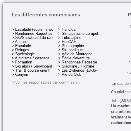
P
Les différentes commissions
> Escalade (école mineurs)
> Handicaf
> Randonnée Raquettes
> Ski alpinisme compét.
> Ski/Snowboard de rando.
> Tribu alpine
> Accueil
> EcoCAF
> Escalade
> Photographie
> Refuges
> Ski nordique
> Spéléologie
> Vélo de Montagne
-
> Alpinisme / cascade
> École d'aventure
-
> Formation
> Randonnée Pédestre
> Ski alpin / Snowboard
> Slackline / Highline
> Trail & course orient.
> Les Zwhenos (18-35+ ans)
- 
> Canyon
> Vie du Club
> Voir les responsables par commission
En cas de 
Courriel : v
Tel : (33) 0
Un maximum
site inter
vraiment vo
recherchée