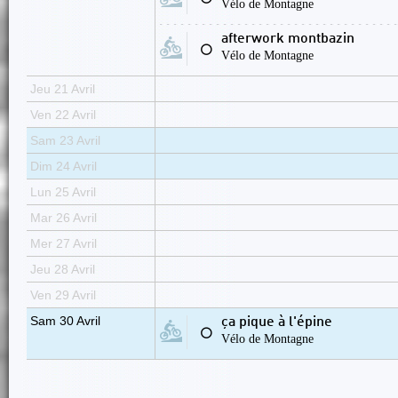
Vélo de Montagne
afterwork montbazin
⚪
Vélo de Montagne
Jeu 21 Avril
Ven 22 Avril
Sam 23 Avril
Dim 24 Avril
Lun 25 Avril
Mar 26 Avril
Mer 27 Avril
Jeu 28 Avril
Ven 29 Avril
Sam 30 Avril
ça pique à l'épine
⚪
Vélo de Montagne