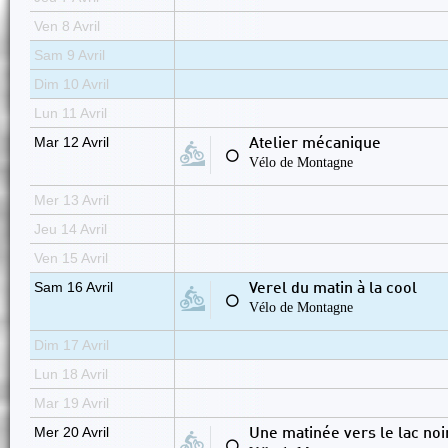
Ven 8 Avril
Sam 9 Avril
Dim 10 Avril
Lun 11 Avril
Mar 12 Avril
Atelier mécanique
⚪
Vélo de Montagne
Mer 13 Avril
Jeu 14 Avril
Ven 15 Avril
Sam 16 Avril
Verel du matin à la cool
⚪
Vélo de Montagne
Dim 17 Avril
Lun 18 Avril
Mar 19 Avril
Mer 20 Avril
Une matinée vers le lac noir
⚪