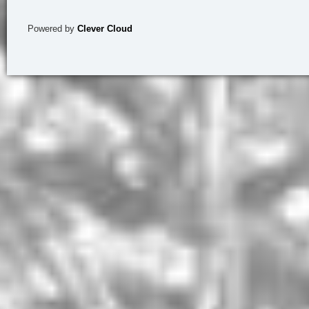
Powered by
Clever Cloud