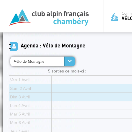
Commi
VÉL
Agenda : Vélo de Montagne
Vélo de Montagne
5 sorties ce mois-ci :
Ven 1 Avril
Sam 2 Avril
Dim 3 Avril
Lun 4 Avril
Mar 5 Avril
Mer 6 Avril
Jeu 7 Avril