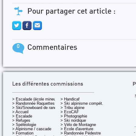
Pour partager cet article :
0
Commentaires
P
Les différentes commissions
> Escalade (école mineurs)
> Handicaf
> Randonnée Raquettes
> Ski alpinisme compét.
> Ski/Snowboard de rando.
> Tribu alpine
> Accueil
> EcoCAF
> Escalade
> Photographie
> Refuges
> Ski nordique
> Spéléologie
> Vélo de Montagne
-
> Alpinisme / cascade
> École d'aventure
-
> Formation
> Randonnée Pédestre