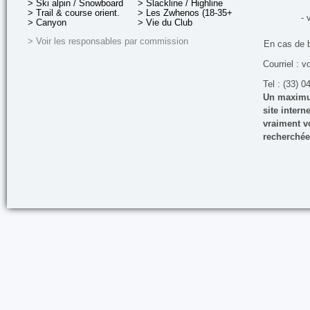
> Ski alpin / Snowboard
> Slackline / Highline
> Trail & course orient.
> Les Zwhenos (18-35+ ans)
- 
> Canyon
> Vie du Club
> Voir les responsables par commission
En cas de 
Courriel : v
Tel : (33) 0
Un maximum
site inter
vraiment vo
recherchée