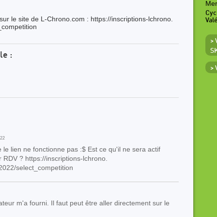
Mer
Cyc
sur le site de L-Chrono.com : https://inscriptions-lchrono.
Val
competition
>
S
le :
>
22
e le lien ne fonctionne pas :$ Est ce qu'il ne sera actif
RDV ? https://inscriptions-lchrono.
022/select_competition
ateur m'a fourni. Il faut peut être aller directement sur le