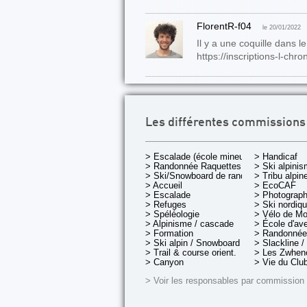
FlorentR-f04
le 20/01/2022
Il y a une coquille dans le 
https://inscriptions-l-c
Les différentes commissions
> Escalade (école mineurs)
> Handicaf
> Randonnée Raquettes
> Ski alpini
> Ski/Snowboard de rando.
> Tribu alpin
> Accueil
> EcoCAF
> Escalade
> Photograph
> Refuges
> Ski nordiq
> Spéléologie
> Vélo de M
> Alpinisme / cascade
> École d'av
> Formation
> Randonnée
> Ski alpin / Snowboard
> Slackline /
> Trail & course orient.
> Les Zwheno
> Canyon
> Vie du Clu
> Voir les responsables par commission