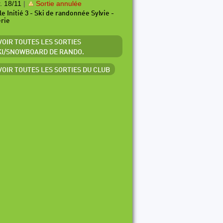
. 18/11
|
Sortie annulée
le Initié 3 - Ski de randonnée Sylvie -
érie
 VOIR TOUTES LES SORTIES
KI/SNOWBOARD DE RANDO.
 VOIR TOUTES LES SORTIES DU CLUB