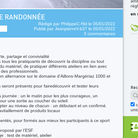
amb
règ
en 
DE RANDONNÉE
Rédigé par
PhilippeC-f9d
le 05/01/2022
Publié par
JeanpierreV-b37
le 05/01/2022
3 commentaires
te, partage et convivialité
tous les pratiquants de découvrir la discipline ou tout
u matériel, de pratiquer différents ateliers en lien avec
 des professionnels.
 en alternance sur le domaine d’Aillons-Margériaz 1000 et
seront présents pour fairedécouvrir et tester leurs
Rec
journée : un le matin pour les plus courageux, un
pour une sortie au coucher du soleil.
apter au niveau de chacun : un débutant et un confirmé.
uni
vitaillement de produits locaux
entés, pour formés aux mieux les participants à ce sport
proposé par l’ESF
e : test de matériel, atelier