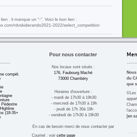
lien : il manque un "-". Voici le bon lien :
hrono.com/rdvskiderando2021-2022/select_competition
Pour nous contacter
Men
Nos locaux sont situés :
Nous 
176, Faubourg Maché
sme compét.
du CA
e
73000 Chambéry
que s
ie
ue
Horaires d'ouverture :
©Les 
ontagne
- mardi de 17h30 à 19h30
appa
enture
- mercredi de 17h30 à 19h
 Pédestre
Chamb
 Highline
- jeudi de 17h 30à 19h
l'acco
s (18-35+ ans)
- vendredi de 17h30 à 19h30
[en sa
b
En cas de besoin merci de nous contacter par
Courriel : voir
cette page