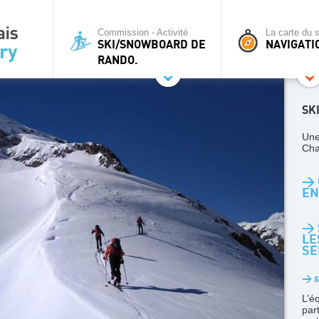
Commission - Activité
La carte du s
SKI/SNOWBOARD DE
NAVIGATI
RANDO.
SK
Une
Cha
> 
EN
> 
LE
SE
> s
L’é
par