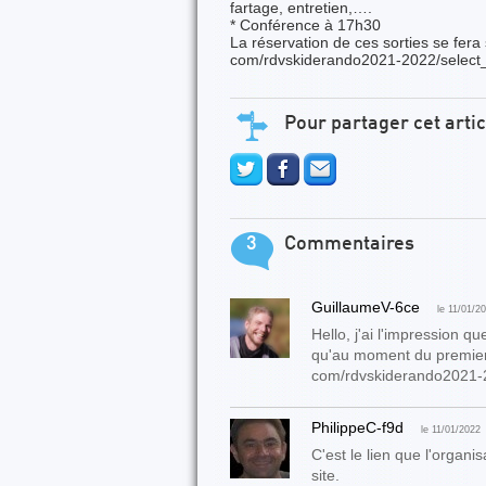
fartage, entretien,….
* Conférence à 17h30
La réservation de ces sorties se fera 
com/rdvskiderando2021-2022/select_
Pour partager cet artic
3
Commentaires
GuillaumeV-6ce
le 11/01/20
Hello, j'ai l'impression qu
qu'au moment du premier 
com/rdvskiderando2021-2
PhilippeC-f9d
le 11/01/2022
C'est le lien que l'organis
site.