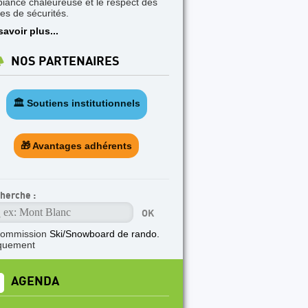
iance chaleureuse et le respect des
les de sécurités.
savoir plus...
NOS PARTENAIRES
🏛️ Soutiens institutionnels
🎁 Avantages adhérents
herche :
commission
Ski/Snowboard de rando.
quement
AGENDA