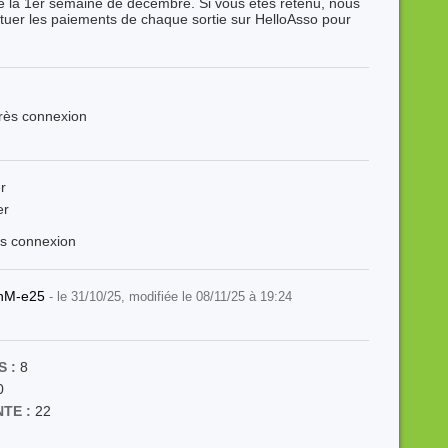
de la 1er semaine de décembre. Si vous êtes retenu, nous
ectuer les paiements de chaque sortie sur HelloAsso pour
près connexion
r
er
ès connexion
enM-e25
- le 31/10/25, modifiée le 08/11/25 à 19:24
 :
8
0
TE :
22