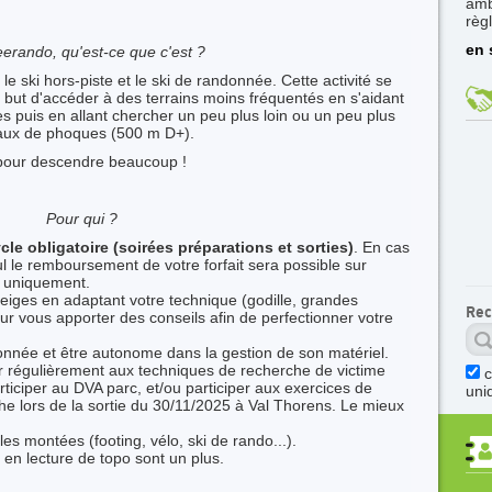
amb
règ
en 
erando, qu'est-ce que c'est ?
 ski hors-piste et le ski de randonnée. Cette activité se
r but d'accéder à des terrains moins fréquentés en s'aidant
 puis en allant chercher un peu plus loin ou un peu plus
eaux de phoques (500 m D+).
pour descendre beaucoup !
Pour qui ?
cle obligatoire (soirées préparations et sorties)
. En cas
 le remboursement de votre forfait sera possible sur
al uniquement.
neiges en adaptant votre technique (godille, grandes
Rec
our vous apporter des conseils afin de perfectionner votre
donnée et être autonome dans la gestion de son matériel.
er régulièrement aux techniques de recherche de victime
rticiper au DVA parc, et/ou participer aux exercices de
uni
e lors de la sortie du 30/11/2025 à Val Thorens. Le mieux
es montées (footing, vélo, ski de rando...).
en lecture de topo sont un plus.