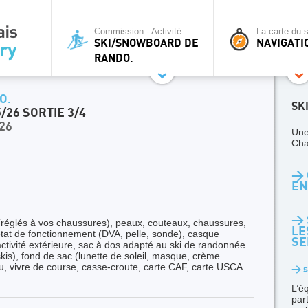
Commission - Activité
La carte du s
SKI/SNOWBOARD DE
NAVIGATI
RANDO.
O.
SK
26 SORTIE 3/4
26
Une
Cha
> 
EN
> 
réglés à vos chaussures), peaux, couteaux, chaussures,
LE
état de fonctionnement (DVA, pelle, sonde), casque
SE
ivité extérieure, sac à dos adapté au ski de randonnée
skis), fond de sac (lunette de soleil, masque, crème
eau, vivre de course, casse-croute, carte CAF, carte USCA
> s
L’é
par