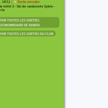
. 18/11
|
Sortie annulée
le Initié 3 - Ski de randonnée Sylvie -
érie
 VOIR TOUTES LES SORTIES
KI/SNOWBOARD DE RANDO.
 VOIR TOUTES LES SORTIES DU CLUB