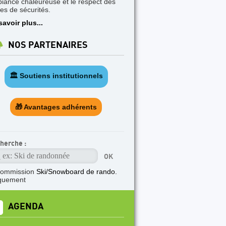
iance chaleureuse et le respect des
les de sécurités.
savoir plus...
NOS PARTENAIRES
🏛️ Soutiens institutionnels
🎁 Avantages adhérents
herche :
commission
Ski/Snowboard de rando.
quement
AGENDA