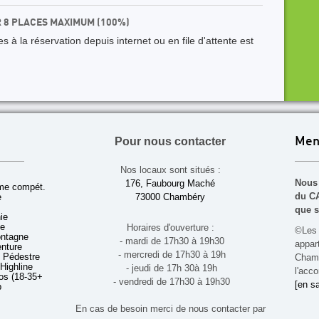
R 8 PLACES MAXIMUM (100%)
 à la réservation depuis internet ou en file d'attente est
Pour nous contacter
Men
Nos locaux sont situés :
Nous 
176, Faubourg Maché
sme compét.
du CA
e
73000 Chambéry
que s
ie
ue
Horaires d'ouverture :
©Les 
ontagne
- mardi de 17h30 à 19h30
appa
enture
- mercredi de 17h30 à 19h
 Pédestre
Chamb
 Highline
- jeudi de 17h 30à 19h
l'acco
s (18-35+ ans)
- vendredi de 17h30 à 19h30
[en sa
b
En cas de besoin merci de nous contacter par