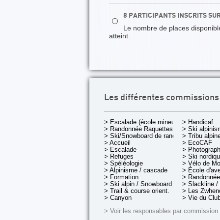
8 PARTICIPANTS INSCRITS SU
⚪
Le nombre de places disponibles
atteint.
Les différentes commissions
> Escalade (école mineurs)
> Handicaf
> Randonnée Raquettes
> Ski alpini
> Ski/Snowboard de rando.
> Tribu alpin
> Accueil
> EcoCAF
> Escalade
> Photograph
> Refuges
> Ski nordiq
> Spéléologie
> Vélo de M
> Alpinisme / cascade
> École d'av
> Formation
> Randonnée
> Ski alpin / Snowboard
> Slackline /
> Trail & course orient.
> Les Zwheno
> Canyon
> Vie du Clu
> Voir les responsables par commission