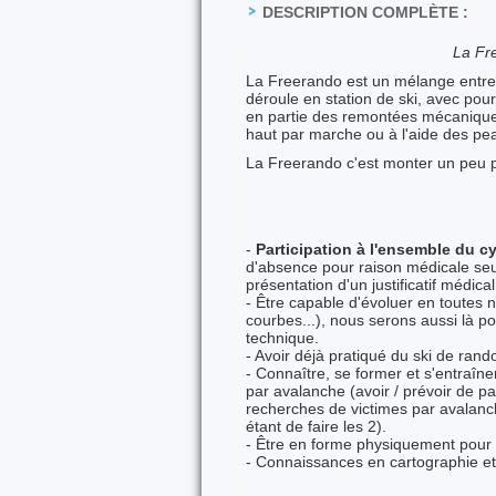
DESCRIPTION COMPLÈTE :
La Fre
La Freerando est un mélange entre le
déroule en station de ski, avec pou
en partie des remontées mécaniques
haut par marche ou à l'aide des p
La Freerando c'est monter un peu 
-
Participation à l'ensemble du cy
d'absence pour raison médicale seul
présentation d'un justificatif médic
- Être capable d'évoluer en toutes 
courbes...), nous serons aussi là p
technique.
- Avoir déjà pratiqué du ski de ran
- Connaître, se former et s'entraîn
par avalanche (avoir / prévoir de pa
recherches de victimes par avalanch
étant de faire les 2).
- Être en forme physiquement pour l
- Connaissances en cartographie et 