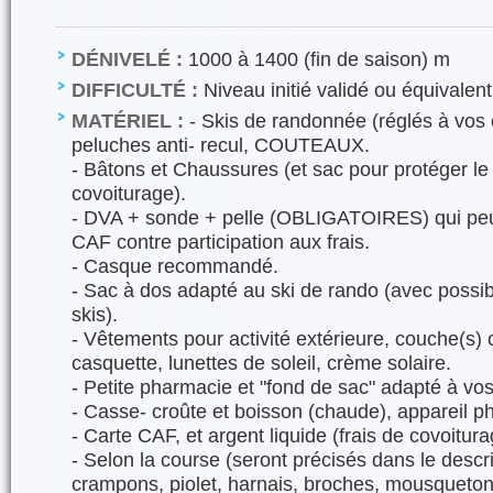
DÉNIVELÉ :
1000 à 1400 (fin de saison) m
DIFFICULTÉ :
Niveau initié validé ou équivalent
MATÉRIEL :
- Skis de randonnée (réglés à vos
peluches anti- recul, COUTEAUX.
- Bâtons et Chaussures (et sac pour protéger le 
covoiturage).
- DVA + sonde + pelle (OBLIGATOIRES) qui peuv
CAF contre participation aux frais.
- Casque recommandé.
- Sac à dos adapté au ski de rando (avec possib
skis).
- Vêtements pour activité extérieure, couche(s)
casquette, lunettes de soleil, crème solaire.
- Petite pharmacie et "fond de sac" adapté à vos
- Casse- croûte et boisson (chaude), appareil p
- Carte CAF, et argent liquide (frais de covoitura
- Selon la course (seront précisés dans le descript
crampons, piolet, harnais, broches, mousqueton