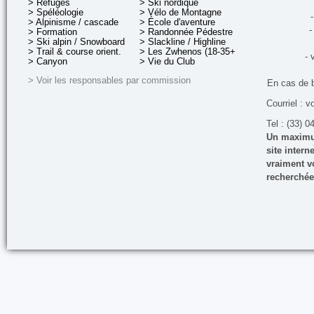
> Refuges
> Ski nordique
> Spéléologie
> Vélo de Montagne
-
> Alpinisme / cascade
> École d'aventure
-
> Formation
> Randonnée Pédestre
> Ski alpin / Snowboard
> Slackline / Highline
> Trail & course orient.
> Les Zwhenos (18-35+ ans)
- 
> Canyon
> Vie du Club
> Voir les responsables par commission
En cas de 
Courriel : v
Tel : (33) 0
Un maximum
site inter
vraiment vo
recherchée