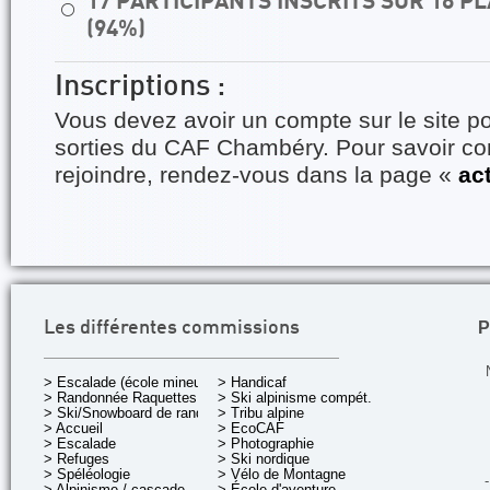
17 PARTICIPANTS INSCRITS SUR 18 
⚪
(94%)
Inscriptions :
Vous devez avoir un compte sur le site po
sorties du CAF Chambéry. Pour savoir 
rejoindre, rendez-vous dans la page «
ac
P
Les différentes commissions
> Escalade (école mineurs)
> Handicaf
> Randonnée Raquettes
> Ski alpinisme compét.
> Ski/Snowboard de rando.
> Tribu alpine
> Accueil
> EcoCAF
> Escalade
> Photographie
> Refuges
> Ski nordique
> Spéléologie
> Vélo de Montagne
-
> Alpinisme / cascade
> École d'aventure