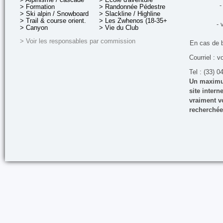
-
> Formation
> Randonnée Pédestre
> Ski alpin / Snowboard
> Slackline / Highline
> Trail & course orient.
> Les Zwhenos (18-35+ ans)
- 
> Canyon
> Vie du Club
> Voir les responsables par commission
En cas de 
Courriel : v
Tel : (33) 0
Un maximum
site inter
vraiment vo
recherchée