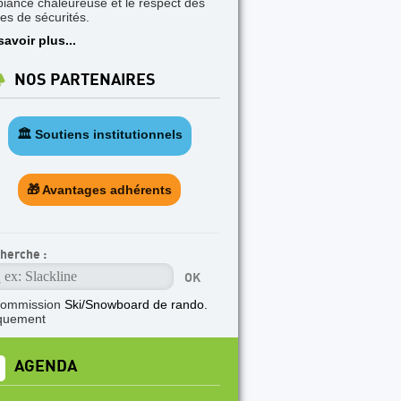
iance chaleureuse et le respect des
les de sécurités.
savoir plus...
NOS PARTENAIRES
🏛️ Soutiens institutionnels
🎁 Avantages adhérents
herche :
commission
Ski/Snowboard de rando.
quement
AGENDA