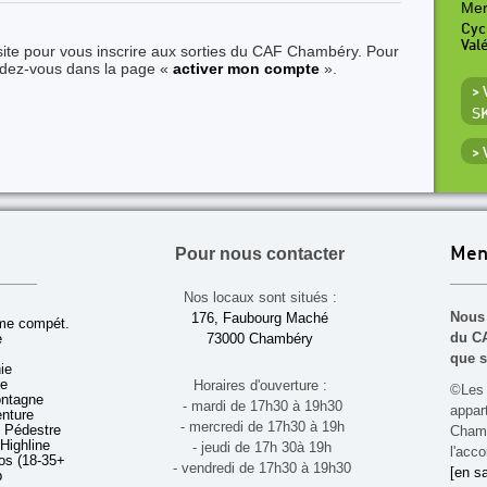
Mer
Cyc
Val
site pour vous inscrire aux sorties du CAF Chambéry. Pour
ndez-vous dans la page «
activer mon compte
».
>
S
>
Pour nous contacter
Men
Nos locaux sont situés :
Nous 
176, Faubourg Maché
sme compét.
du CA
e
73000 Chambéry
que s
ie
ue
Horaires d'ouverture :
©Les 
ontagne
- mardi de 17h30 à 19h30
appa
enture
- mercredi de 17h30 à 19h
 Pédestre
Chamb
 Highline
- jeudi de 17h 30à 19h
l'acco
s (18-35+ ans)
- vendredi de 17h30 à 19h30
[en sa
b