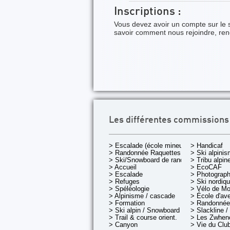
Inscriptions :
Vous devez avoir un compte sur le 
savoir comment nous rejoindre, re
Les différentes commissions
> Escalade (école mineurs)
> Handicaf
> Randonnée Raquettes
> Ski alpini
> Ski/Snowboard de rando.
> Tribu alpin
> Accueil
> EcoCAF
> Escalade
> Photograph
> Refuges
> Ski nordiq
> Spéléologie
> Vélo de M
> Alpinisme / cascade
> École d'av
> Formation
> Randonnée
> Ski alpin / Snowboard
> Slackline /
> Trail & course orient.
> Les Zwheno
> Canyon
> Vie du Clu