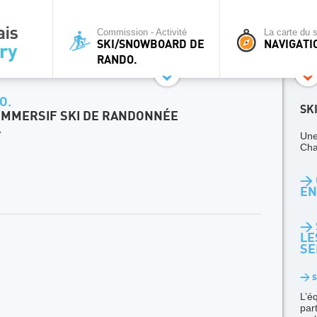
Commission - Activité
La carte du s
SKI/SNOWBOARD DE
NAVIGATI
RANDO.
O.
SK
E IMMERSIF SKI DE RANDONNÉE
4
Une
Cha
> 
EN
> 
LE
SE
> s
L’é
par