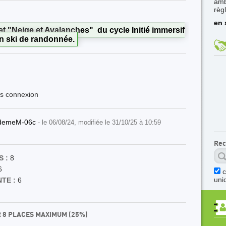
amb
règ
en 
et "Neige et Avalanches" du cycle Initié immersif
n ski de randonnée.
ès connexion
odemeM-06c
- le 06/08/24, modifiée le 31/10/25 à 10:59
Rec
 :
8
6
uni
TE :
6
R 8 PLACES MAXIMUM (25%)