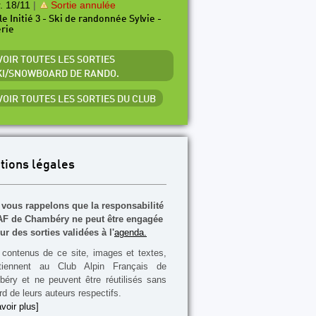
. 18/11
|
Sortie annulée
le Initié 3 - Ski de randonnée Sylvie -
érie
 VOIR TOUTES LES SORTIES
KI/SNOWBOARD DE RANDO.
 VOIR TOUTES LES SORTIES DU CLUB
tions légales
vous rappelons que la responsabilité
F de Chambéry ne peut être engagée
ur des sorties validées à l'
agenda.
contenus de ce site, images et textes,
rtiennent au Club Alpin Français de
éry et ne peuvent être réutilisés sans
rd de leurs auteurs respectifs.
voir plus]