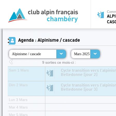
Commi
ALPI
CAS
Agenda : Alpinisme / cascade
Alpinisme / cascade
Mars 2025
9 sorties ce mois-ci :
Sam 1 Mars
Cycle transition vers l'alpini
Belledonne [jour 2]
Dim 2 Mars
Cycle transition vers l'alpini
Belledonne [jour 3]
Lun 3 Mars
Mar 4 Mars
Mer 5 Mars