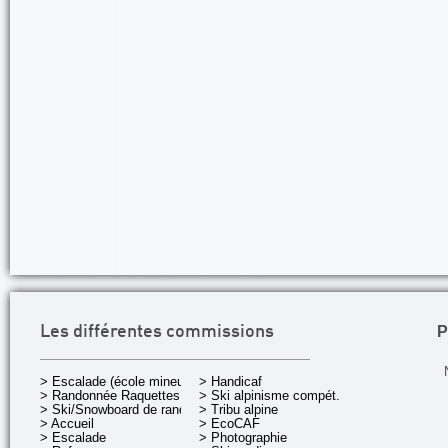
P
Les différentes commissions
> Escalade (école mineurs)
> Handicaf
> Randonnée Raquettes
> Ski alpinisme compét.
> Ski/Snowboard de rando.
> Tribu alpine
> Accueil
> EcoCAF
> Escalade
> Photographie