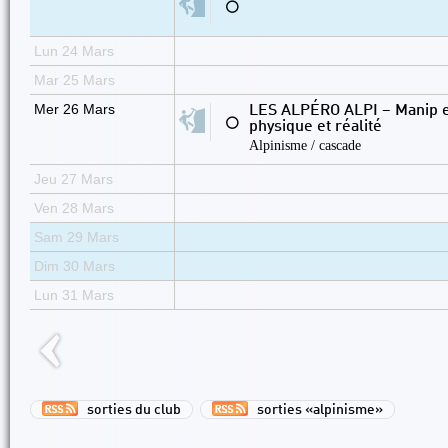
⚪
Lun 24 Mars
Mar 25 Mars
Mer 26 Mars
LES ALPÉRO ALPI – Manip et
⚪
physique et réalité
Alpinisme / cascade
Jeu 27 Mars
Ven 28 Mars
Sam 29 Mars
Dim 30 Mars
Lun 31 Mars
sorties du club
sorties «alpinisme»