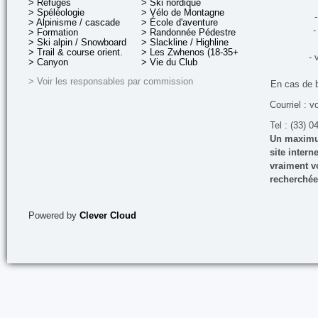
> Refuges
> Ski nordique
> Spéléologie
> Vélo de Montagne
-
> Alpinisme / cascade
> École d'aventure
-
> Formation
> Randonnée Pédestre
> Ski alpin / Snowboard
> Slackline / Highline
> Trail & course orient.
> Les Zwhenos (18-35+ ans)
- 
> Canyon
> Vie du Club
> Voir les responsables par commission
En cas de 
Courriel : v
Tel : (33) 0
Un maximum
site inter
vraiment vo
recherchée
Powered by
Clever Cloud