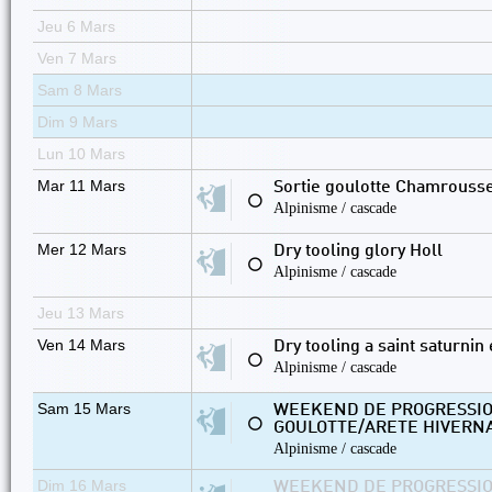
Jeu 6 Mars
Ven 7 Mars
Sam 8 Mars
Dim 9 Mars
Lun 10 Mars
Mar 11 Mars
Sortie goulotte Chamrouss
⚪
Alpinisme / cascade
Mer 12 Mars
Dry tooling glory Holl
⚪
Alpinisme / cascade
Jeu 13 Mars
Ven 14 Mars
Dry tooling a saint saturnin
⚪
Alpinisme / cascade
Sam 15 Mars
WEEKEND DE PROGRESSIO
⚪
GOULOTTE/ARETE HIVERNAL
Alpinisme / cascade
Dim 16 Mars
WEEKEND DE PROGRESSIO