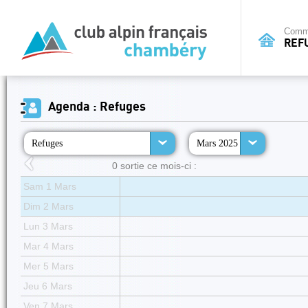
Commi
REF
Agenda : Refuges
Refuges
Mars 2025
0 sortie ce mois-ci :
Sam 1 Mars
Dim 2 Mars
Lun 3 Mars
Mar 4 Mars
Mer 5 Mars
Jeu 6 Mars
Ven 7 Mars