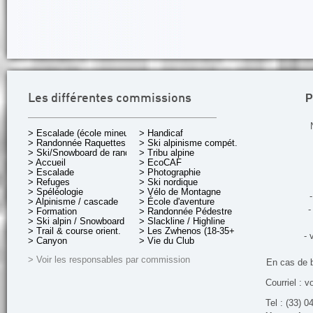
P
Les différentes commissions
> Escalade (école mineurs)
> Handicaf
> Randonnée Raquettes
> Ski alpinisme compét.
> Ski/Snowboard de rando.
> Tribu alpine
> Accueil
> EcoCAF
> Escalade
> Photographie
> Refuges
> Ski nordique
> Spéléologie
> Vélo de Montagne
-
> Alpinisme / cascade
> École d'aventure
-
> Formation
> Randonnée Pédestre
> Ski alpin / Snowboard
> Slackline / Highline
> Trail & course orient.
> Les Zwhenos (18-35+ ans)
- 
> Canyon
> Vie du Club
> Voir les responsables par commission
En cas de 
Courriel : v
Tel : (33) 0