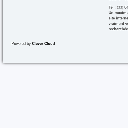
Tel : (33) 0
Un maximum
site inter
vraiment vo
recherchée
Powered by
Clever Cloud