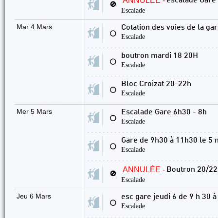
ANNULÉE -
escalade Gare
🚫
Escalade
Mar 4 Mars
Cotation des voies de la ga
⚪
Escalade
boutron mardi 18 20H
⚪
Escalade
Bloc Croizat 20-22h
⚪
Escalade
Mer 5 Mars
Escalade Gare 6h30 - 8h
⚪
Escalade
Gare de 9h30 à 11h30 le 5 
⚪
Escalade
ANNULÉE -
Boutron 20/22
🚫
Escalade
Jeu 6 Mars
esc gare jeudi 6 de 9 h 30 à
⚪
Escalade