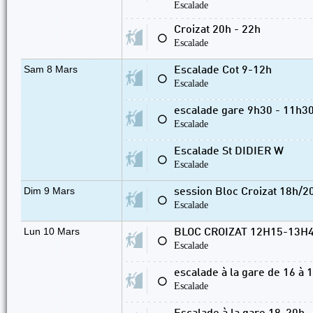
Escalade
Croizat 20h - 22h
⚪
Escalade
Sam 8 Mars
Escalade Cot 9-12h
⚪
Escalade
escalade gare 9h30 - 11h3
⚪
Escalade
Escalade St DIDIER W
⚪
Escalade
Dim 9 Mars
session Bloc Croizat 18h/2
⚪
Escalade
Lun 10 Mars
BLOC CROIZAT 12H15-13H
⚪
Escalade
escalade à la gare de 16 à 
⚪
Escalade