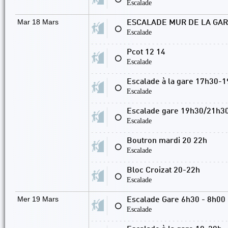
Escalade
Mar 18 Mars
ESCALADE MUR DE LA GARE
⚪
Escalade
Pcot 12 14
⚪
Escalade
Escalade à la gare 17h30-
⚪
Escalade
Escalade gare 19h30/21h3
⚪
Escalade
Boutron mardi 20 22h
⚪
Escalade
Bloc Croizat 20-22h
⚪
Escalade
Mer 19 Mars
Escalade Gare 6h30 - 8h00
⚪
Escalade