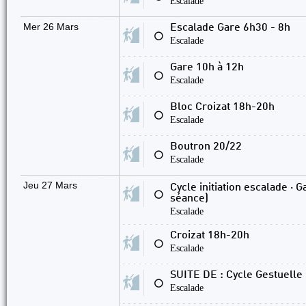
Escalade
Mer 26 Mars
Escalade Gare 6h30 - 8h
⚪
Escalade
Gare 10h à 12h
⚪
Escalade
Bloc Croizat 18h-20h
⚪
Escalade
Boutron 20/22
⚪
Escalade
Jeu 27 Mars
Cycle initiation escalade · G
⚪
séance)
Escalade
Croizat 18h-20h
⚪
Escalade
SUITE DE : Cycle Gestuelle 
⚪
Escalade