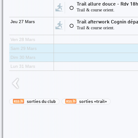
Trail allure douce - Rdv 1
⚪
Trail & course orient.
Jeu 27 Mars
Trail afterwork Cognin dépa
⚪
Trail & course orient.
Ven 28 Mars
Sam 29 Mars
Dim 30 Mars
Lun 31 Mars
sorties du club
sorties «trail»