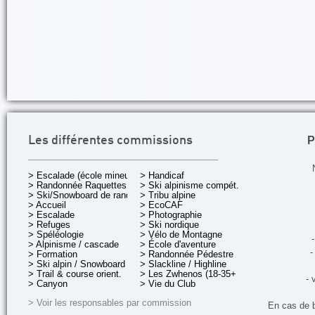
P
Les différentes commissions
> Escalade (école mineurs)
> Handicaf
> Randonnée Raquettes
> Ski alpinisme compét.
> Ski/Snowboard de rando.
> Tribu alpine
> Accueil
> EcoCAF
> Escalade
> Photographie
> Refuges
> Ski nordique
> Spéléologie
> Vélo de Montagne
-
> Alpinisme / cascade
> École d'aventure
-
> Formation
> Randonnée Pédestre
> Ski alpin / Snowboard
> Slackline / Highline
> Trail & course orient.
> Les Zwhenos (18-35+ ans)
- 
> Canyon
> Vie du Club
> Voir les responsables par commission
En cas de 