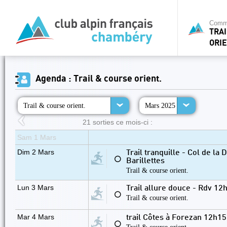
Commi
TRA
ORIE
Agenda : Trail & course orient.
Trail & course orient.
Mars 2025
21 sorties ce mois-ci :
Sam 1 Mars
Dim 2 Mars
Trail tranquille - Col de la
⚪
Barillettes
Trail & course orient.
Lun 3 Mars
Trail allure douce - Rdv 1
⚪
Trail & course orient.
Mar 4 Mars
trail Côtes à Forezan 12h1
⚪