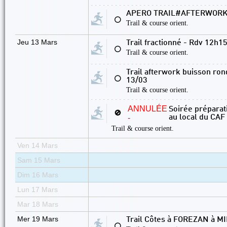
APERO TRAIL#AFTERWORK#
⚪
Trail & course orient.
Jeu 13 Mars
Trail fractionné - Rdv 12h1
⚪
Trail & course orient.
Trail afterwork buisson ron
⚪
13/03
Trail & course orient.
ANNULÉE
Soirée préparati
🚫
-
au local du CAF
Trail & course orient.
Ven 14 Mars
Sam 15 Mars
Dim 16 Mars
Lun 17 Mars
Mar 18 Mars
Mer 19 Mars
Trail Côtes à FOREZAN à MI
⚪