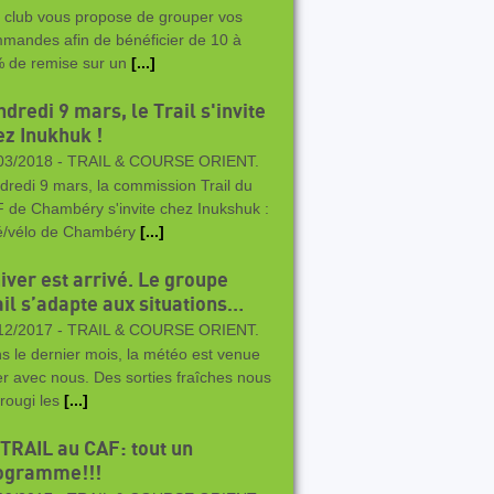
club vous propose de grouper vos
mandes afin de bénéficier de 10 à
 de remise sur un
[...]
dredi 9 mars, le Trail s'invite
ez Inukhuk !
03/2018 -
TRAIL & COURSE ORIENT.
dredi 9 mars, la commission Trail du
 de Chambéry s'invite chez Inukshuk :
é/vélo de Chambéry
[...]
iver est arrivé. Le groupe
ail s’adapte aux situations…
12/2017 -
TRAIL & COURSE ORIENT.
s le dernier mois, la météo est venue
er avec nous. Des sorties fraîches nous
 rougi les
[...]
 TRAIL au CAF: tout un
ogramme!!!