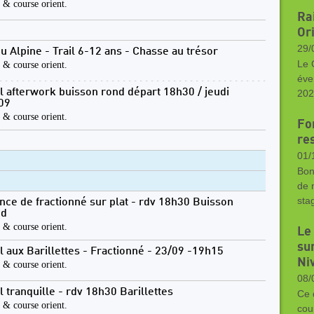
l & course orient.
Ra
Or
29/
bu Alpine - Trail 6-12 ans - Chasse au trésor
Le 
l & course orient.
éve
il afterwork buisson rond départ 18h30 / jeudi
202
09
l & course orient.
Fo
res
01/
Bon
de 
sta
nce de fractionné sur plat - rdv 18h30 Buisson
nd
l & course orient.
Le
sur
il aux Barillettes - Fractionné - 23/09 -19h15
Ni
l & course orient.
08/
il tranquille - rdv 18h30 Barillettes
Ce 
l & course orient.
cour