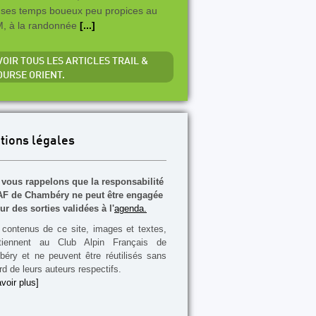
 ses temps boueux peu propices au
, à la randonnée
[...]
VOIR TOUS LES ARTICLES TRAIL &
OURSE ORIENT.
tions légales
vous rappelons que la responsabilité
F de Chambéry ne peut être engagée
ur des sorties validées à l'
agenda.
contenus de ce site, images et textes,
rtiennent au Club Alpin Français de
éry et ne peuvent être réutilisés sans
rd de leurs auteurs respectifs.
voir plus]