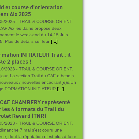
id et course d'orientation
ient Aix 2025
05/2025 -
TRAIL & COURSE ORIENT.
CAF Aix les Bains propose deux
nement le week-end du 14-15 Juin
5. Plus de détails sur leur
[...]
rmation INITIATEUR Trail : il
te 2 places !
10/2023 -
TRAIL & COURSE ORIENT.
jour, La section Trail du CAF a besoin
nouveaux / nouvelles encadrant(e)s,Un
ge FORMATION INITIATEUR
[...]
 CAF CHAMBERY représenté
 les 4 formats du Trail du
volet Revard (TNR)
05/2023 -
TRAIL & COURSE ORIENT.
dimanche 7 mai s’est couru une
se, dont la réputation n’est plus à faire