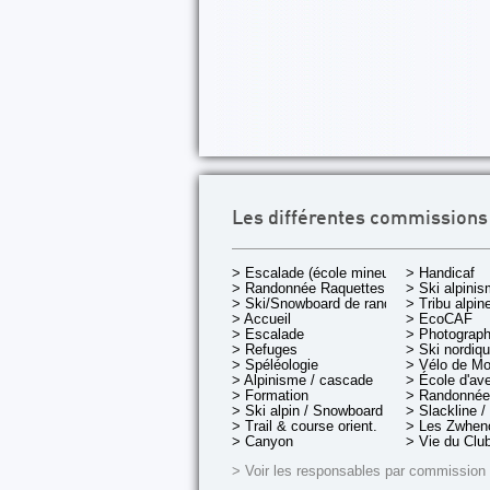
Les différentes commissions
> Escalade (école mineurs)
> Handicaf
> Randonnée Raquettes
> Ski alpini
> Ski/Snowboard de rando.
> Tribu alpin
> Accueil
> EcoCAF
> Escalade
> Photograph
> Refuges
> Ski nordiq
> Spéléologie
> Vélo de M
> Alpinisme / cascade
> École d'av
> Formation
> Randonnée
> Ski alpin / Snowboard
> Slackline /
> Trail & course orient.
> Les Zwheno
> Canyon
> Vie du Clu
> Voir les responsables par commission