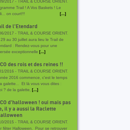
09/2017 -
TRAIL & COURSE ORIENT.
gramme Trail ! A Vos Baskets ! Le
ndi... on court!!!
[...]
ail de l'Etendard
06/2017 -
TRAIL & COURSE ORIENT.
9 au 30 juillet aura lieu le Trail de
tendard : Rendez-vous pour une
versée exceptionnelle
[...]
CO des rois et des reines !!
01/2016 -
TRAIL & COURSE ORIENT.
nnée 2016 commence, c'est le temps
a galette... Et là vous vous dites :
oi ? de la galette,
[...]
 CO d'halloween ! oui mais pas
, il y a aussi la Raclette
halloween
10/2015 -
TRAIL & COURSE ORIENT.
r fêter Halloween, Pour se retrouver