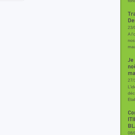
fon
Tra
De
23/
A l'
nos
mau
Je
no
ma
27/
L’i
déc
Eta
Co
IT
BL
08/