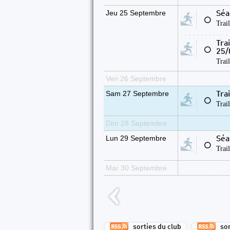
Jeu 25 Septembre
Séa
⚪
Trai
Tra
⚪
25/
Trai
Ven 26 Septembre
Sam 27 Septembre
Tra
⚪
Trai
Dim 28 Septembre
Lun 29 Septembre
Séa
⚪
Trai
Mar 30 Septembre
sorties du club
sort