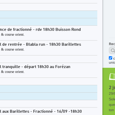
nce de fractionné - rdv 18h30 Buisson Rond
l & course orient.
Rec
il de rentrée - Blabla run - 18h30 Barillettes
l & course orient.
c
uni
il tranquille - départ 18h30 au Forézan
l & course orient.
2 j
29/
Sol
que
ton
il aux Barillettes - Fractionné - 16/09 -18h30