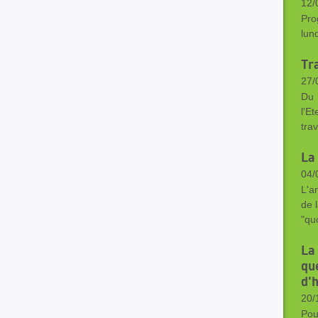
12/
Pro
lu
Tr
27/
Du 2
l'E
tra
La 
04/
L'a
de l
"qu
La
que
d'
20/
Pou