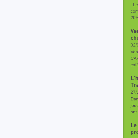
Le 
com
20%
Ven
ch
02/
Ven
CAF
caf
L’h
Tr
27/
Dan
jou
ont
Le
pr