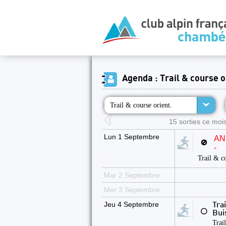
Agenda : Trail & course o
Trail & course orient.
15 sorties ce mois
Lun 1 Septembre
AN
🚫
-
Trail & co
Mar 2 Septembre
Mer 3 Septembre
Jeu 4 Septembre
Tra
⚪
Bui
Trai