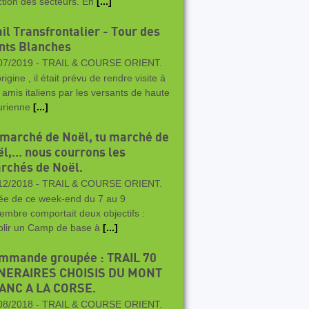
ction des secteurs. En
[...]
il Transfrontalier - Tour des
nts Blanches
07/2019 -
TRAIL & COURSE ORIENT.
origine , il était prévu de rendre visite à
 amis italiens par les versants de haute
rienne
[...]
 marché de Noël, tu marché de
ël,… nous courrons les
rchés de Noël.
12/2018 -
TRAIL & COURSE ORIENT.
dée de ce week-end du 7 au 9
embre comportait deux objectifs :
blir un Camp de base à
[...]
mmande groupée : TRAIL 70
INERAIRES CHOISIS DU MONT
ANC A LA CORSE.
08/2018 -
TRAIL & COURSE ORIENT.