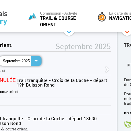
Commission - Activité
La carte du s
TRAIL & COURSE
NAVIGATI
ORIENT.
rient.
TR
Septembre 2025
Septembre 2025
un
-ci :
Dan
NULÉE
Trail tranquille - Croix de la Coche - départ
du 
19h Buisson Rond
urse orient.
Pou
not
trad
en 
il tranquille - Croix de la Coche - départ 18h30
sson Rond
l & course orient.