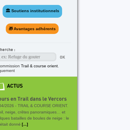
🏛️ Soutiens institutionnels
🎁 Avantages adhérents
herche :
ommission
Trail & course orient.
quement
ACTUS
ours en Trail dans le Vercors
04/2026 -
TRAIL & COURSE ORIENT.
eil, neige, crêtes panoramiques… et
lques batailles de boules de neige : le
 était donné
[...]