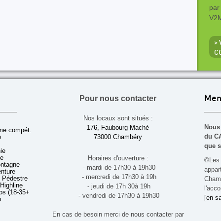
par
V2M
> 
C
Pour nous contacter
Men
Nos locaux sont situés :
Nous 
176, Faubourg Maché
sme compét.
du CA
e
73000 Chambéry
que s
ie
ue
Horaires d'ouverture :
©Les 
ontagne
- mardi de 17h30 à 19h30
appa
enture
- mercredi de 17h30 à 19h
 Pédestre
Chamb
 Highline
- jeudi de 17h 30à 19h
l'acco
s (18-35+ ans)
- vendredi de 17h30 à 19h30
[en sa
b
En cas de besoin merci de nous contacter par