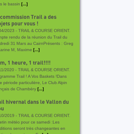
s le bassin
[...]
 commission Trail a des
jets pour vous !
04/2023 -
TRAIL & COURSE ORIENT.
pte rendu de la réunion du Trail du
dredi 31 Mars au CairnPrésents : Greg
Karine M, Maxime
[...]
m, 1 heure, 1 trail!!!!
11/2020 -
TRAIL & COURSE ORIENT.
gramme Trail ! A Vos Baskets !Dans
te période particulière, Le Club Alpin
nçais de Chambéry
[...]
il hivernal dans le Vallon du
ou
10/2019 -
TRAIL & COURSE ORIENT.
letin météo pour ce samedi :Les
ditions seront très changeantes en