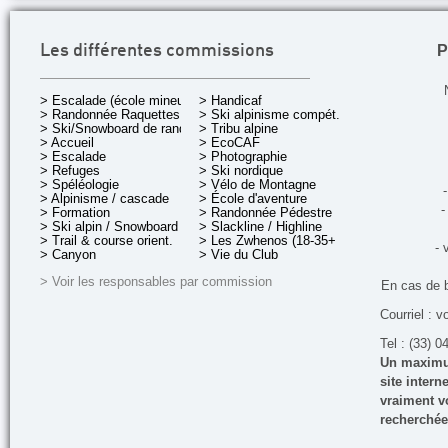
P
Les différentes commissions
> Escalade (école mineurs)
> Handicaf
> Randonnée Raquettes
> Ski alpinisme compét.
> Ski/Snowboard de rando.
> Tribu alpine
> Accueil
> EcoCAF
> Escalade
> Photographie
> Refuges
> Ski nordique
> Spéléologie
> Vélo de Montagne
-
> Alpinisme / cascade
> École d'aventure
-
> Formation
> Randonnée Pédestre
> Ski alpin / Snowboard
> Slackline / Highline
> Trail & course orient.
> Les Zwhenos (18-35+ ans)
- 
> Canyon
> Vie du Club
> Voir les responsables par commission
En cas de 
Courriel : v
Tel : (33) 0
Un maximum
site inter
vraiment vo
recherchée