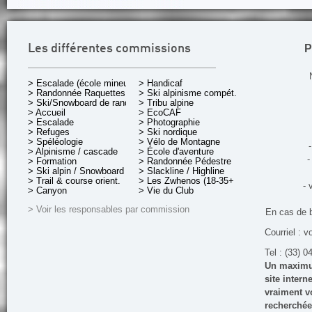
P
Les différentes commissions
> Escalade (école mineurs)
> Handicaf
> Randonnée Raquettes
> Ski alpinisme compét.
> Ski/Snowboard de rando.
> Tribu alpine
> Accueil
> EcoCAF
> Escalade
> Photographie
> Refuges
> Ski nordique
> Spéléologie
> Vélo de Montagne
-
> Alpinisme / cascade
> École d'aventure
-
> Formation
> Randonnée Pédestre
> Ski alpin / Snowboard
> Slackline / Highline
> Trail & course orient.
> Les Zwhenos (18-35+ ans)
- 
> Canyon
> Vie du Club
> Voir les responsables par commission
En cas de 
Courriel : v
Tel : (33) 0
Un maximum
site inter
vraiment vo
recherchée