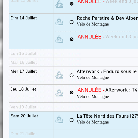
Sam 13 Juillet
ANNULÉE -
Week end 3 jou
🚫
Dim 14 Juillet
Roche Parstire & Dev'Albert
⚪
Vélo de Montagne
ANNULÉE -
Week end 3 jou
🚫
Lun 15 Juillet
Mar 16 Juillet
Mer 17 Juillet
Afterwork : Enduro sous le
⚪
Vélo de Montagne
Jeu 18 Juillet
ANNULÉE -
Afterwork : T4
🚫
Vélo de Montagne
Ven 19 Juillet
Sam 20 Juillet
La Tête Nord des Fours (2
⚪
Vélo de Montagne
Dim 21 Juillet