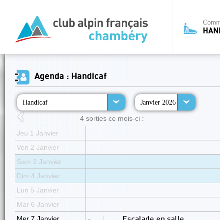
Commi
HAN
Agenda : Handicaf
Handicaf
Janvier 2026
4 sorties ce mois-ci :
Jeu 1 Janvier
Ven 2 Janvier
Sam 3 Janvier
Dim 4 Janvier
Lun 5 Janvier
Mar 6 Janvier
Mer 7 Janvier
Escalade en salle