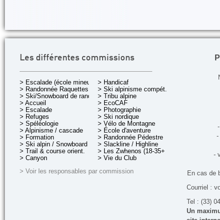
P
Les différentes commissions
> Escalade (école mineurs)
> Handicaf
> Randonnée Raquettes
> Ski alpinisme compét.
> Ski/Snowboard de rando.
> Tribu alpine
> Accueil
> EcoCAF
> Escalade
> Photographie
> Refuges
> Ski nordique
> Spéléologie
> Vélo de Montagne
-
> Alpinisme / cascade
> École d'aventure
-
> Formation
> Randonnée Pédestre
> Ski alpin / Snowboard
> Slackline / Highline
> Trail & course orient.
> Les Zwhenos (18-35+ ans)
- 
> Canyon
> Vie du Club
> Voir les responsables par commission
En cas de 
Courriel : v
Tel : (33) 0
Un maximum