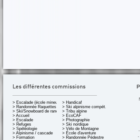
P
Les différentes commissions
> Escalade (école mineurs)
> Handicaf
> Randonnée Raquettes
> Ski alpinisme compét.
> Ski/Snowboard de rando.
> Tribu alpine
> Accueil
> EcoCAF
> Escalade
> Photographie
> Refuges
> Ski nordique
> Spéléologie
> Vélo de Montagne
-
> Alpinisme / cascade
> École d'aventure
-
> Formation
> Randonnée Pédestre