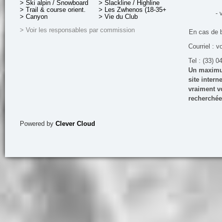
> Ski alpin / Snowboard
> Slackline / Highline
> Trail & course orient.
> Les Zwhenos (18-35+ ans)
- 
> Canyon
> Vie du Club
> Voir les responsables par commission
En cas de 
Courriel : v
Tel : (33) 0
Un maximum
site inter
vraiment vo
recherchée
Powered by
Clever Cloud