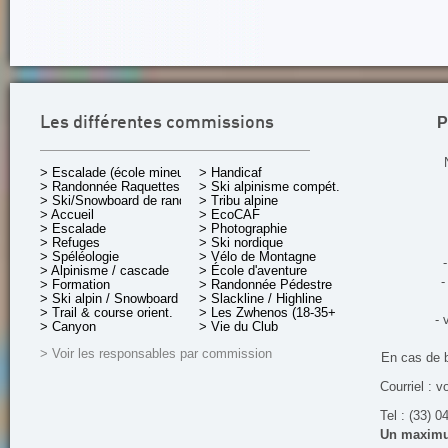
P
Les différentes commissions
> Escalade (école mineurs)
> Handicaf
> Randonnée Raquettes
> Ski alpinisme compét.
> Ski/Snowboard de rando.
> Tribu alpine
> Accueil
> EcoCAF
> Escalade
> Photographie
> Refuges
> Ski nordique
> Spéléologie
> Vélo de Montagne
-
> Alpinisme / cascade
> École d'aventure
-
> Formation
> Randonnée Pédestre
> Ski alpin / Snowboard
> Slackline / Highline
> Trail & course orient.
> Les Zwhenos (18-35+ ans)
- 
> Canyon
> Vie du Club
> Voir les responsables par commission
En cas de 
Courriel : v
Tel : (33) 0
Un maximum