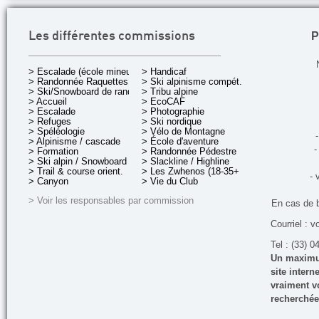
P
Les différentes commissions
> Escalade (école mineurs)
> Handicaf
> Randonnée Raquettes
> Ski alpinisme compét.
> Ski/Snowboard de rando.
> Tribu alpine
> Accueil
> EcoCAF
> Escalade
> Photographie
> Refuges
> Ski nordique
> Spéléologie
> Vélo de Montagne
-
> Alpinisme / cascade
> École d'aventure
-
> Formation
> Randonnée Pédestre
> Ski alpin / Snowboard
> Slackline / Highline
> Trail & course orient.
> Les Zwhenos (18-35+ ans)
- 
> Canyon
> Vie du Club
> Voir les responsables par commission
En cas de 
Courriel : v
Tel : (33) 0
Un maximum
site inter
vraiment vo
recherchée